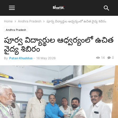
Home
Andhra Pradesh
పూర్వ విద్యార్థుల ఆధ్వర్యంలో ఉచిత వైద్య శిబిరం
Andhra Pradesh
పూర్వ విద్యార్థుల ఆధ్వర్యంలో ఉచిత
వైద్య శిబిరం
14
0
By
Patan Khuddus
-
16 May 2026