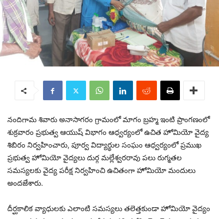
నందిగామ శివారు అనాసాగరం గ్రామంలో మాగం బ్రహ్మ ఇంటి ప్రాంగణంలో
శుక్రవారం ప్రభుత్వ ఆయుష్ విభాగం ఆధ్వర్యంలో ఉచిత హోమియో వైద్య
శిబిరం నిర్వహించారు, పూర్వ విద్యార్థుల సంఘం ఆధ్వర్యంలో ప్రముఖ
ప్రభుత్వ హోమియో వైద్యలు దుర్గ మల్లేశ్వరరావు పలు రుగ్మతల
సమస్యలకు వైద్య పరీక్ష నిర్వహించి ఉచితంగా హోమియో మందులు
అందజేశారు.
దీర్ఘకాలిక వ్యాధులకు ఎలాంటి సమస్యలు తలెత్తకుండా హోమియో వైద్యం