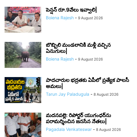
పెన్షన్ రూ.9వేలు ఇవ్వాలి|
Boiena Rajesh
-
9 August 2026
బొబ్బిలి మండలానికి మళ్లీ వచ్చిన
ఏనుగులు|
Boiena Rajesh
-
9 August 2026
పాదచారుల భద్రతకు ఏపీలో ప్రత్యేక పాలసీ
అమలు|
Tarun Jay Paladugula
-
8 August 2026
మదనపల్లె: రిపోర్టర్ యుగంధర్‌ను
పరామర్శించిన జనసేన నేతలు|
Pagadala Venkateswar
-
8 August 2026