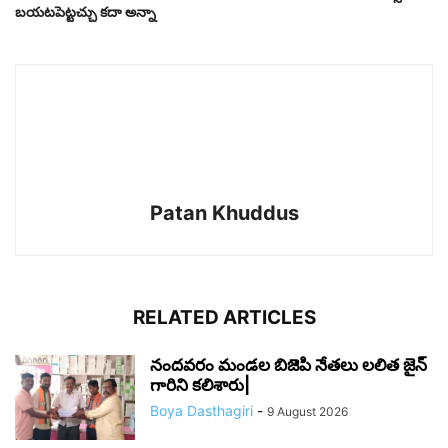
బయటపెట్టచ్చు కదా అన్నా
Patan Khuddus
RELATED ARTICLES
నందవరం మండల బిజెపి నేతలు లలిత జైన్
గారిని కలిశారు|
Boya Dasthagiri
-
9 August 2026