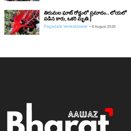
తిరుమల ఘాట్ రోడ్డులో ప్రమాదం.. లోయలో
పడిన కారు, ఒకరి మృతి.|
Pagadala Venkateswar
-
8 August 2026