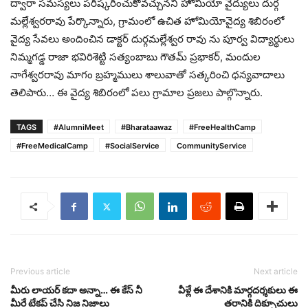
ద్వారా సమస్యలు పరిష్కరించుకోవచ్చునని హోమియో వైద్యులు దుర్గ
మల్లేశ్వరరావు పేర్కొన్నారు, గ్రామంలో ఉచిత హోమియోవైద్య శిబిరంలో
వైద్య సేవలు అందించిన డాక్టర్ దుర్గమల్లేశ్వర రావు ను పూర్వ విద్యార్థులు
నిమ్మగడ్డ రాజా భవిరిశెట్టి సత్యంబాబు గౌతమ్ ప్రభాకర్, మందుల
నాగేశ్వరరావు మాగం బ్రహ్మములు శాలువాతో సత్కరించి ధన్యవాదాలు
తెలిపారు… ఈ వైద్య శిబిరంలో పలు గ్రామాల ప్రజలు పాల్గొన్నారు.
TAGS
#AlumniMeet
#Bharataawaz
#FreeHealthCamp
#FreeMedicalCamp
#SocialService
CommunityService
Previous article
Next article
మీరు లాయర్ కదా అన్నా… ఈ కేస్ నీ
వీళ్లే ఈ దేశానికి మార్గదర్శకులు ఈ
మీరే టేకప్ చేసి నిజ నిజాలు
తరానికి దిక్సూచులు