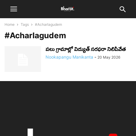
Home
Tags
#Acharlagudem
#Acharlagudem
పలు గ్రామాల్లో విద్యుత్ సరఫరా నిలిపివేత
Nookapangu Manikanta
-
20 May 2026