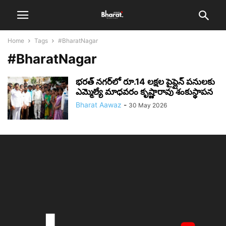
Home
Tags
#BharatNagar
#BharatNagar
భరత్ నగర్‌లో రూ.14 లక్షల పైప్లైన్ పనులకు
ఎమ్మెల్యే మాధవరం కృష్ణారావు శంకుస్థాపన
Bharat Aawaz
-
30 May 2026