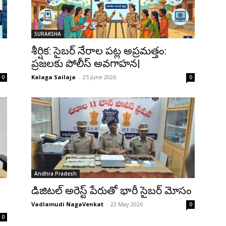
SURAKSHA
శీర్షిక: సైబర్ నేరాల పట్ల అప్రమత్తం:
ప్రజలకు పోలీస్ అవగాహన|
Kalaga Sailaja
-
25 June 2026
0
0
Andhra Pradesh
డిజిటల్ అరెస్ట్ పేరుతో భారీ సైబర్ మోసం
Vadlamudi NagaVenkat
-
22 May 2026
0
0