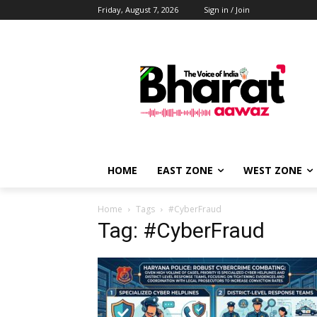
Friday, August 7, 2026
Sign in / Join
HOME
EAST ZONE
WEST ZONE
Home
Tags
#CyberFraud
Tag: #CyberFraud