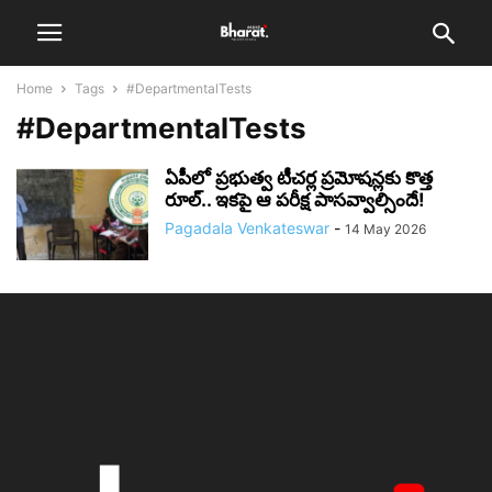
Home
Tags
#DepartmentalTests
#DepartmentalTests
ఏపీలో ప్రభుత్వ టీచర్ల ప్రమోషన్లకు కొత్త
రూల్.. ఇక‌పై ఆ ప‌రీక్ష పాసవ్వాల్సిందే!
Pagadala Venkateswar
-
14 May 2026