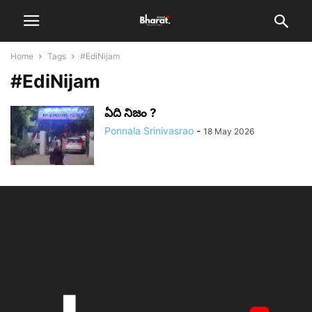
Home
Tags
#EdiNijam
#EdiNijam
ఏది నిజం ?
Ponnala Srinivasrao
-
18 May 2026