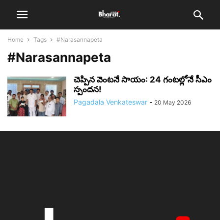
Home
Tags
#Narasannapeta
#Narasannapeta
చెప్పిన వెంటనే సాయం: 24 గంటల్లోనే సీఎం
స్పందన!
Pagadala Venkateswar
-
20 May 2026