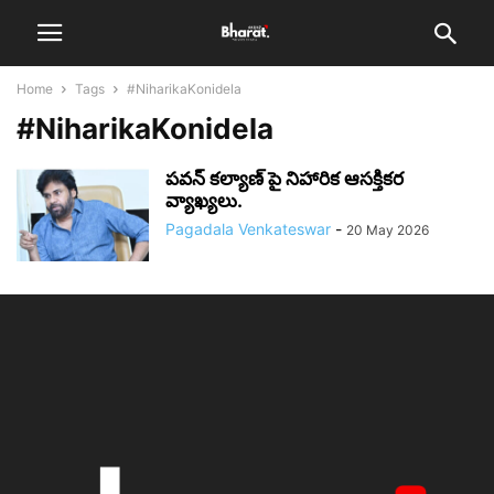
Home
Tags
#NiharikaKonidela
#NiharikaKonidela
పవన్ కల్యాణ్ పై నిహారిక ఆసక్తికర
వ్యాఖ్యలు.
Pagadala Venkateswar
-
20 May 2026