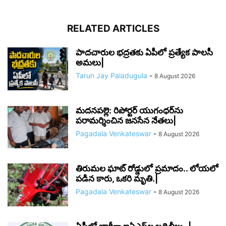
RELATED ARTICLES
పాదచారుల భద్రతకు ఏపీలో ప్రత్యేక పాలసీ
అమలు|
Tarun Jay Paladugula
-
8 August 2026
మదనపల్లె: రిపోర్టర్ యుగంధర్‌ను
పరామర్శించిన జనసేన నేతలు|
Pagadala Venkateswar
-
8 August 2026
తిరుమల ఘాట్ రోడ్డులో ప్రమాదం.. లోయలో
పడిన కారు, ఒకరి మృతి.|
Pagadala Venkateswar
-
8 August 2026