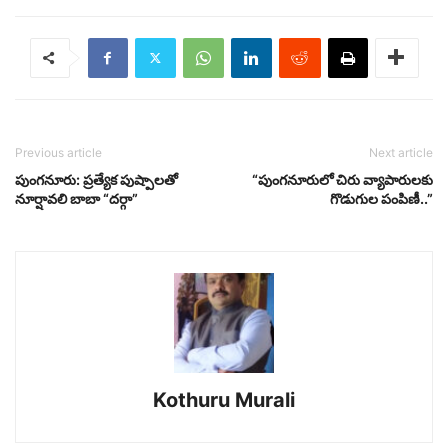
Previous article
Next article
పుంగనూరు: ప్రత్యేక పుష్పాలతో
“పుంగనూరులో చిరు వ్యాపారులకు
నూర్షావలి బాబా “దర్గా”
గొడుగుల పంపిణీ..”
Kothuru Murali