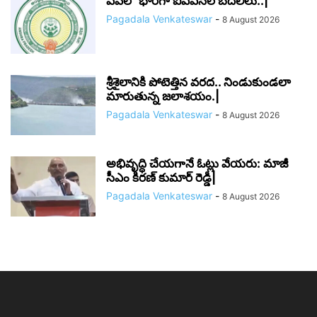
ఏపీలో భారీగా ఐఏఎస్‌ల బదిలీలు..|
Pagadala Venkateswar
-
8 August 2026
శ్రీశైలానికి పోటెత్తిన వరద.. నిండుకుండలా
మారుతున్న జలాశయం.|
Pagadala Venkateswar
-
8 August 2026
అభివృద్ధి చేయగానే ఓట్లు వేయరు: మాజీ
సీఎం కిరణ్ కుమార్ రెడ్డి|
Pagadala Venkateswar
-
8 August 2026