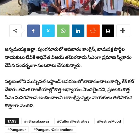
అన్నమయ్య జిల్లా, పుంగనూరులో ఆదివారం కాంగ్రెస్, వామపక్ష పార్టీల
నాయకులు టీవీకే అధినేత విజయ్ తమిళనాడు సీఎంగా ప్రమాణ స్వీకారం
చేసిన సందర్భంగా సంబరాలు చేసుకున్నారు.
పట్టణంలోని మున్సిపల్ బస్టాండ్ ఆవరణంలో బాణాసంచాలు కాల్చి, కేక్ కట్
చేశారు. తమిళ రాజకీయాల్లో కొత్త అధ్యాయం మొదలైందని, ప్రజలకు కొత్త
సీఎం సుపరిపాలన అందించాలని ఆకాంక్షిస్తున్నట్లు నాయకులు తెలిపారు#
కొత్తూరు మురళి.
TAGS
##Bharataawaz
#CulturalFestivities
#FestiveMood
#Punganur
#PunganurCelebrations