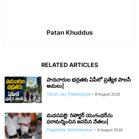
Patan Khuddus
RELATED ARTICLES
పాదచారుల భద్రతకు ఏపీలో ప్రత్యేక పాలసీ
అమలు|
Tarun Jay Paladugula
-
8 August 2026
మదనపల్లె: రిపోర్టర్ యుగంధర్‌ను
పరామర్శించిన జనసేన నేతలు|
Pagadala Venkateswar
-
8 August 2026