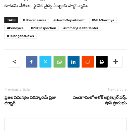
కూటమి నేతలు, స్థానిక వైద్య సిబ్బంది పాల్గొన్నారు.
TAGS
# Bharat aawaz
#HealthDepartment
#MLASowmya
#Pendyala
#PHCInspection
#PrimaryHealthCenter
#TelanganaNews
Previous article
Next article
ప్రజల సమస్యల పరిష్కారమే ప్రజా
నందిగామలో అశోక్ అగ్రికల్చర్ వర్క్
దర్బార్
షాప్ ప్రారంభం