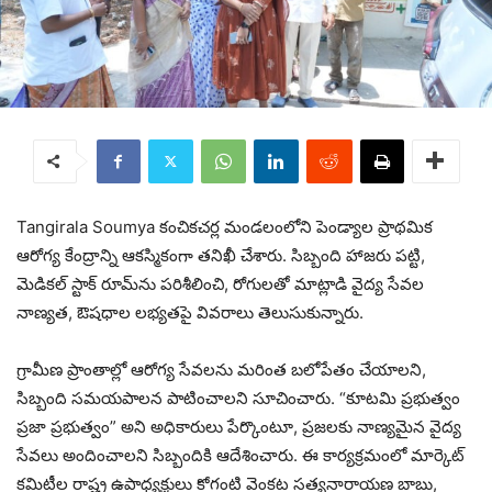
Tangirala Soumya
కంచికచర్ల మండలంలోని పెండ్యాల ప్రాథమిక
ఆరోగ్య కేంద్రాన్ని ఆకస్మికంగా తనిఖీ చేశారు. సిబ్బంది హాజరు పట్టి,
మెడికల్ స్టాక్ రూమ్‌ను పరిశీలించి, రోగులతో మాట్లాడి వైద్య సేవల
నాణ్యత, ఔషధాల లభ్యతపై వివరాలు తెలుసుకున్నారు.
గ్రామీణ ప్రాంతాల్లో ఆరోగ్య సేవలను మరింత బలోపేతం చేయాలని,
సిబ్బంది సమయపాలన పాటించాలని సూచించారు. “కూటమి ప్రభుత్వం
ప్రజా ప్రభుత్వం” అని అధికారులు పేర్కొంటూ, ప్రజలకు నాణ్యమైన వైద్య
సేవలు అందించాలని సిబ్బందికి ఆదేశించారు. ఈ కార్యక్రమంలో మార్కెట్
కమిటీల రాష్ట్ర ఉపాధ్యక్షులు కోగంటి వెంకట సత్యనారాయణ బాబు,