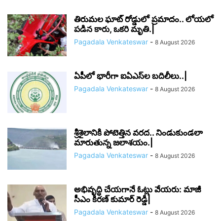
తిరుమల ఘాట్ రోడ్డులో ప్రమాదం.. లోయలో
పడిన కారు, ఒకరి మృతి.|
Pagadala Venkateswar
-
8 August 2026
ఏపీలో భారీగా ఐఏఎస్‌ల బదిలీలు..|
Pagadala Venkateswar
-
8 August 2026
శ్రీశైలానికి పోటెత్తిన వరద.. నిండుకుండలా
మారుతున్న జలాశయం.|
Pagadala Venkateswar
-
8 August 2026
అభివృద్ధి చేయగానే ఓట్లు వేయరు: మాజీ
సీఎం కిరణ్ కుమార్ రెడ్డి|
Pagadala Venkateswar
-
8 August 2026