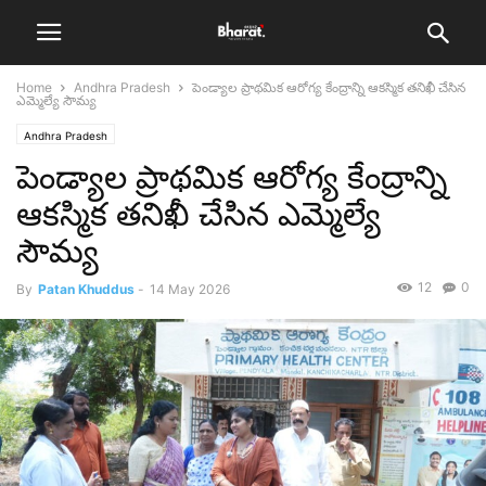
Home
Andhra Pradesh
పెండ్యాల ప్రాథమిక ఆరోగ్య కేంద్రాన్ని ఆకస్మిక తనిఖీ చేసిన
ఎమ్మెల్యే సౌమ్య
Andhra Pradesh
పెండ్యాల ప్రాథమిక ఆరోగ్య కేంద్రాన్ని
ఆకస్మిక తనిఖీ చేసిన ఎమ్మెల్యే
సౌమ్య
12
0
By
Patan Khuddus
-
14 May 2026