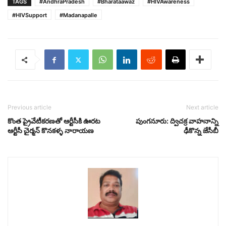
TAGS
#AndhraPradesh
#Bharataawaz
#HIVAwareness
#HIVSupport
#Madanapalle
Previous article
Next article
కొంత ప్రైవేటీకరణతో ఆర్టీసీకి ఊరట
పుంగనూరు: ద్విచక్ర వాహనాన్ని
ఆర్టీసీ చైర్మన్ కొనకళ్ళ నారాయణ
ఢీకొన్న జేసీబీ