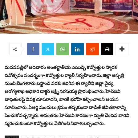
మదనపల్లిలో ఆదివారం అంతర్జాతీయ ఎయిడ్స్ కొవ్వొత్తుల స్మారక
దినోత్సవం సందర్భంగా కొవ్వొత్తుల ర్యాలీ నిర్వహించారు. జిల్లా ఆస్పత్రి
నుంచి బెంగళూరు బస్టాండ్ వరకు జరిగిన ఈ ర్యాలీని జిల్లా వైద్య
ఆరోగ్యశాఖ అధికారి డాక్టర్ లక్ష్మీ నరసయ్య ప్రారంభించారు. హెచ్ఐవి
బాధితులపై వివక్ష చూపరాదని, వారికి భరోసా కల్పించాలని ఆయన
సూచించారు. ఏఆర్టి మందులు క్రమం తప్పకుండా వాడితే జీవితకాలాన్ని
పెంచుకోవచ్చన్నారు. అనంతరం హెచ్ఐవి కారణంగా మృతి చెందిన వారిని
స్మరించుకుంటూ కొవ్వొత్తులు వెలిగించి నివాళులర్పించారు.