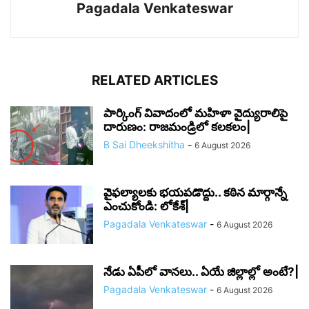
Pagadala Venkateswar
RELATED ARTICLES
పార్కింగ్ వివాదంలో మహిళా వైద్యురాలిపై
దారుణం: రాజమండ్రిలో కలకలం|
B Sai Dheekshitha
-
6 August 2026
వైఫల్యాలకు భయపడొద్దు.. కఠిన మార్గాన్నే
ఎంచుకోండి: లోకేశ్|
Pagadala Venkateswar
-
6 August 2026
నేడు ఏపీలో వానలు.. ఏయే జిల్లాల్లో అంటే?|
Pagadala Venkateswar
-
6 August 2026