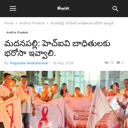
Home
Andhra Pradesh
మదనపల్లి: హెచ్ఐవి బాధితులకు భరోసా ఇవ్వాలి.
Andhra Pradesh
మదనపల్లి: హెచ్ఐవి బాధితులకు
భరోసా ఇవ్వాలి.
12
0
By
Pagadala Venkateswar
-
18 May 2026