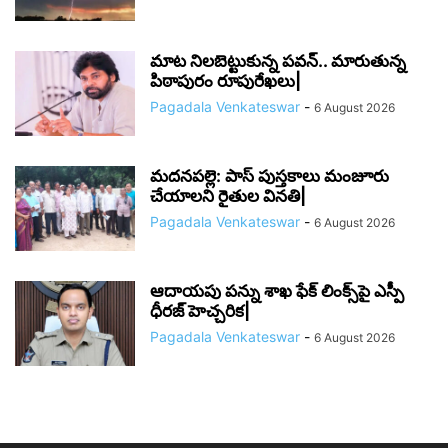
మాట నిలబెట్టుకున్న పవన్.. మారుతున్న
పిఠాపురం రూపురేఖలు|
Pagadala Venkateswar
-
6 August 2026
మదనపల్లె: పాస్‌ పుస్తకాలు మంజూరు
చేయాలని రైతుల వినతి|
Pagadala Venkateswar
-
6 August 2026
ఆదాయపు పన్ను శాఖ ఫేక్ లింక్స్‌పై ఎస్పీ
ధీరజ్ హెచ్చరిక|
Pagadala Venkateswar
-
6 August 2026