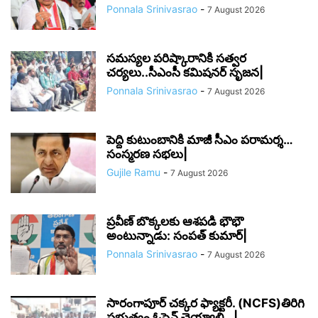
Ponnala Srinivasrao
-
7 August 2026
సమస్యల పరిష్కారానికి సత్వర
చర్యలు..సీఎంసీ కమిషనర్‌ సృజన|
Ponnala Srinivasrao
-
7 August 2026
పెద్ది కుటుంబానికి మాజీ సీఎం పరామర్శ…
సంస్మరణ సభలు|
Gujile Ramu
-
7 August 2026
ప్రవీణ్ బొక్కలకు ఆశపడి భౌభౌ
అంటున్నాడు: సంపత్ కుమార్|
Ponnala Srinivasrao
-
7 August 2026
సారంగాపూర్ చక్కర ఫ్యాక్టరీ. (NCFS)తిరిగి
ప్రభుత్వం ఓపెన్ చెయ్యాలి…|