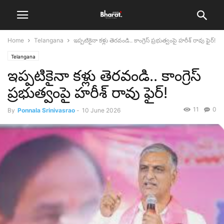
Home
Telangana
ఇప్పటికైనా కళ్లు తెరవండి.. కాంగ్రెస్ ప్రభుత్వంపై హరీశ్ రావు ఫైర్!
Telangana
ఇప్పటికైనా కళ్లు తెరవండి.. కాంగ్రెస్
ప్రభుత్వంపై హరీశ్ రావు ఫైర్!
11
0
By
Ponnala Srinivasrao
-
10 June 2026