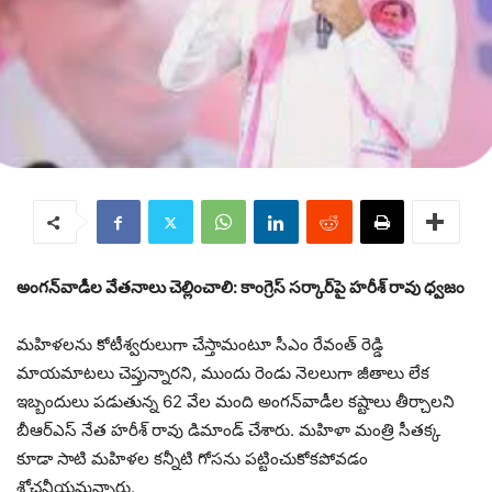
అంగన్‌వాడీల వేతనాలు చెల్లించాలి: కాంగ్రెస్ సర్కార్‌పై హరీశ్ రావు ధ్వజం
మహిళలను కోటీశ్వరులుగా చేస్తామంటూ సీఎం రేవంత్ రెడ్డి
మాయమాటలు చెప్తున్నారని, ముందు రెండు నెలలుగా జీతాలు లేక
ఇబ్బందులు పడుతున్న 62 వేల మంది అంగన్‌వాడీల కష్టాలు తీర్చాలని
బీఆర్ఎస్ నేత హరీశ్ రావు డిమాండ్ చేశారు. మహిళా మంత్రి సీతక్క
కూడా సాటి మహిళల కన్నీటి గోసను పట్టించుకోకపోవడం
శోచనీయమన్నారు.