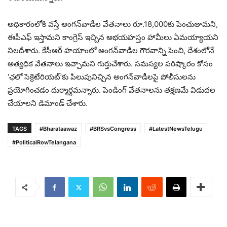
అధికారంలోకి వస్తే అంగన్‌వాడీల వేతనాలు రూ.18,000కు పెంచుతామని,
ఈపీఎఫ్ ఇస్తామని కాంగ్రెస్ ఇచ్చిన అభయహస్తం హామీలు ఏమయ్యాయని
నిలదీశారు. కేసీఆర్ హయాంలో అంగన్‌వాడీల గౌరవాన్ని పెంచి, దేశంలోనే
అత్యధిక వేతనాలు ఇచ్చామని గుర్తుచేశారు. సమస్యల పరిష్కారం కోసం
‘ఛలో సెక్రెటేరియట్’కు పిలుపునిచ్చిన అంగన్‌వాడీలపై పోలీసులను
ప్రయోగించడం దుర్మార్గమన్నారు. పెండింగ్ వేతనాలను తక్షణమే విడుదల
చేయాలని డిమాండ్ చేశారు.
TAGS
#Bharataawaz
#BRSvsCongress
#LatestNewsTelugu
#PoliticalRowTelangana