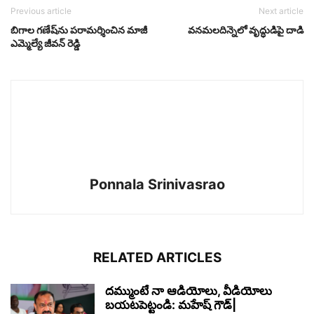
Previous article
Next article
బిగాల గణేష్‌ను పరామర్శించిన మాజీ
వనమలదిన్నెలో వృద్ధుడిపై దాడి
ఎమ్మెల్యే జీవన్ రెడ్డి
Ponnala Srinivasrao
RELATED ARTICLES
దమ్ముంటే నా ఆడియోలు, వీడియోలు
బయటపెట్టండి: మహేష్ గౌడ్|