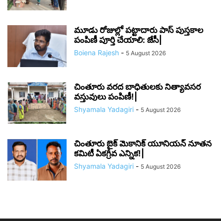
మూడు రోజుల్లో పట్టాదారు పాస్ పుస్తకాల
పంపిణీ పూర్తి చేయాలి: జేసీ|
Boiena Rajesh
-
5 August 2026
చింతూరు వరద బాధితులకు నిత్యావసర
వస్తువులు పంపిణీ!|
Shyamala Yadagiri
-
5 August 2026
చింతూరు బైక్ మెకానిక్ యూనియన్ నూతన
కమిటీ ఏకగ్రీవ ఎన్నిక!|
Shyamala Yadagiri
-
5 August 2026