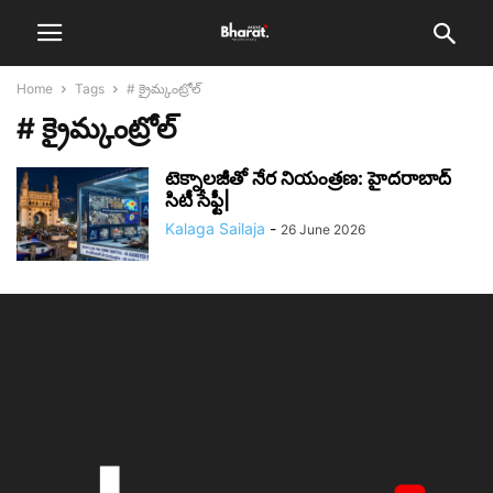
Home
Tags
# క్రైమ్కంట్రోల్
# క్రైమ్కంట్రోల్
టెక్నాలజీతో నేర నియంత్రణ: హైదరాబాద్
సిటీ సేఫ్టీ|
Kalaga Sailaja
-
26 June 2026