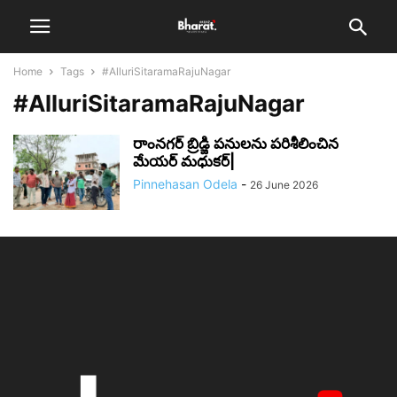
Home
Tags
#AlluriSitaramaRajuNagar
#AlluriSitaramaRajuNagar
రాంనగర్ బ్రిడ్జి పనులను పరిశీలించిన
మేయర్ మధుకర్|
Pinnehasan Odela
-
26 June 2026