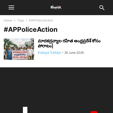
Home
Tags
#APPoliceAction
#APPoliceAction
మాదకద్రవ్యాల రహిత ఆంధ్రప్రదేశ్ కోసం
పోరాటం|
Kalaga Sailaja
-
26 June 2026