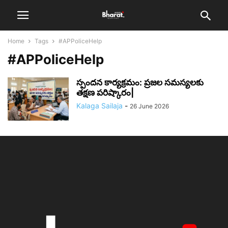
Home
Tags
#APPoliceHelp
#APPoliceHelp
స్పందన కార్యక్రమం: ప్రజల సమస్యలకు
తక్షణ పరిష్కారం|
Kalaga Sailaja
-
26 June 2026