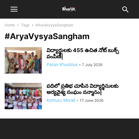
Home
Tags
#AryaVysyaSangham
#AryaVysyaSangham
విద్యార్థులకు 455 ఉచిత నోట్ బుక్స్
పంపిణీ|
Patan Khuddus
-
7 July 2026
పదిలో ప్రతిభ చూపిన విద్యార్థినులకు
ఆర్యవైశ్య సంఘం సన్మానం|
Kothuru Murali
-
17 June 2026