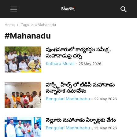
Home
Tags
#Mahanadu
#Mahanadu
పుంగనూరులో కార్యకర్తల సమీక్ష..
మహానాడుపై చర్చ
Kothuru Murali
-
25 May 2026
హార్స్లీ హిల్స్ లో టిడిపి మహానాడు
సన్నాహక సమావేశం
Benguluri Madhubabu
-
22 May 2026
నెల్లూరు మహానాడు ఏర్పాట్లకు వేగం
Benguluri Madhubabu
-
13 May 2026