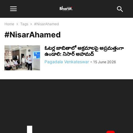
Home
Tags
#NisarAhamed
#NisarAhamed
ఓటర్ల జాబితాలో అక్రమాలపై అప్రమత్తంగా
ఉండాలి: నిసార్ అహమద్
Pagadala Venkateswar
-
15 June 2026