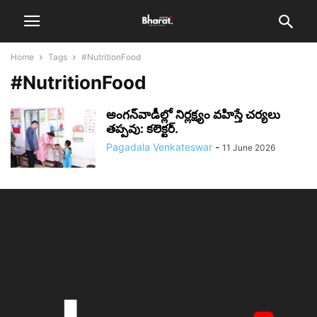
Home
Tags
#NutritionFood
#NutritionFood
అంగన్‌వాడీల్లో నిర్లక్ష్యం వహిస్తే చర్యలు
తప్పవు: కలెక్టర్.
Pagadala Venkateswar
-
11 June 2026