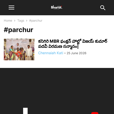
Home
Tags
#parchur
#parchur
కనిగిరి MBR ఫంక్షన్ హాల్లో విజయ్ కుమార్
పదవీ విరమణ సన్మానం|
Chennaiah Kati
-
25 June 2026