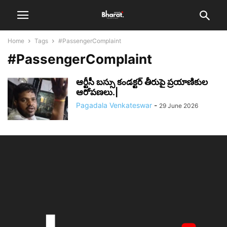
Home
Tags
#PassengerComplaint
#PassengerComplaint
ఆర్టీసీ బస్సు కండక్టర్ తీరుపై ప్రయాణికుల
ఆరోపణలు.|
Pagadala Venkateswar
-
29 June 2026