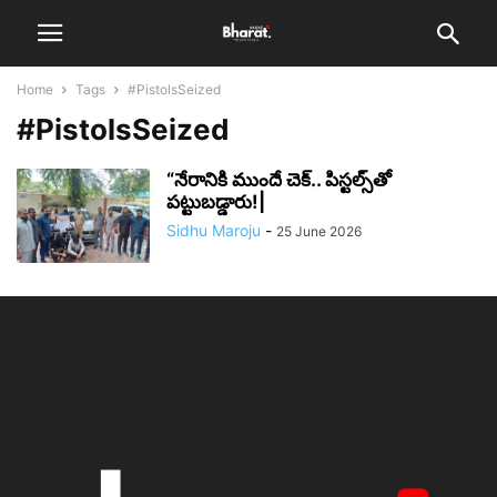
Home
Tags
#PistolsSeized
#PistolsSeized
“నేరానికి ముందే చెక్.. పిస్టల్స్‌తో
పట్టుబడ్డారు!|
Sidhu Maroju
-
25 June 2026