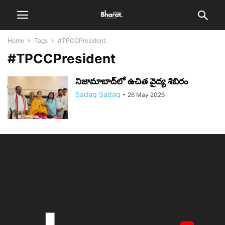
Home
Tags
#TPCCPresident
#TPCCPresident
నిజామాబాద్‌లో ఉచిత వైద్య శిబిరం
Sadaq Sadaq
-
26 May 2026