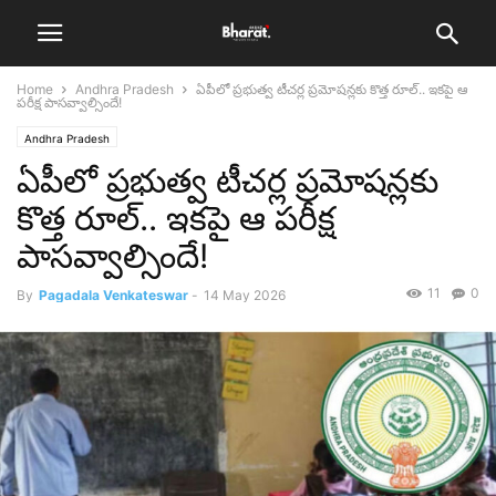
Home
Andhra Pradesh
ఏపీలో ప్రభుత్వ టీచర్ల ప్రమోషన్లకు కొత్త రూల్.. ఇక‌పై ఆ
ప‌రీక్ష పాసవ్వాల్సిందే!
Andhra Pradesh
ఏపీలో ప్రభుత్వ టీచర్ల ప్రమోషన్లకు
కొత్త రూల్.. ఇక‌పై ఆ ప‌రీక్ష
పాసవ్వాల్సిందే!
11
0
By
Pagadala Venkateswar
-
14 May 2026