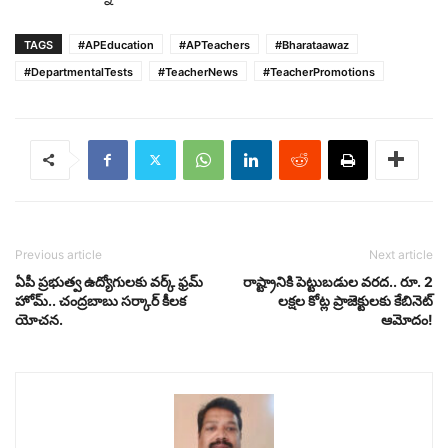
TAGS
#APEducation
#APTeachers
#Bharataawaz
#DepartmentalTests
#TeacherNews
#TeacherPromotions
Previous article
Next article
ఏపీ ప్రభుత్వ ఉద్యోగులకు వర్క్ ఫ్రమ్
రాష్ట్రానికి పెట్టుబడుల వరద.. రూ. 2
హోమ్.. చంద్రబాబు సర్కార్ కీలక
లక్షల కోట్ల ప్రాజెక్టులకు కేబినెట్
యోచన.
ఆమోదం!