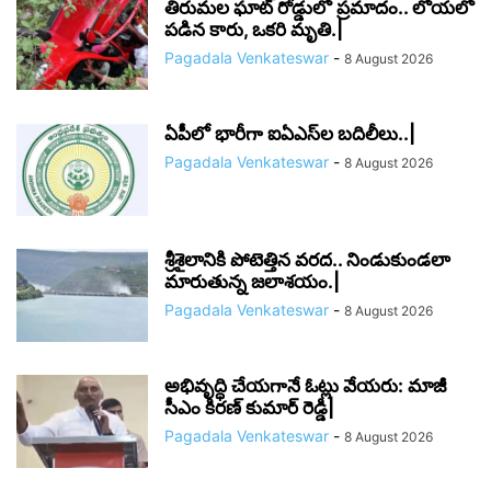
తిరుమల ఘాట్ రోడ్డులో ప్రమాదం.. లోయలో
పడిన కారు, ఒకరి మృతి.|
Pagadala Venkateswar
-
8 August 2026
ఏపీలో భారీగా ఐఏఎస్‌ల బదిలీలు..|
Pagadala Venkateswar
-
8 August 2026
శ్రీశైలానికి పోటెత్తిన వరద.. నిండుకుండలా
మారుతున్న జలాశయం.|
Pagadala Venkateswar
-
8 August 2026
అభివృద్ధి చేయగానే ఓట్లు వేయరు: మాజీ
సీఎం కిరణ్ కుమార్ రెడ్డి|
Pagadala Venkateswar
-
8 August 2026