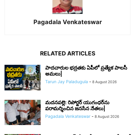
Pagadala Venkateswar
RELATED ARTICLES
పాదచారుల భద్రతకు ఏపీలో ప్రత్యేక పాలసీ
అమలు|
Tarun Jay Paladugula
-
8 August 2026
మదనపల్లె: రిపోర్టర్ యుగంధర్‌ను
పరామర్శించిన జనసేన నేతలు|
Pagadala Venkateswar
-
8 August 2026