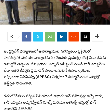
ఆంధ్రప్రదేశ్ విద్యాశాఖలో ఉపాధ్యాయుల పదోన్నతుల ప్రక్రియలో
పారదర్శకత మరియు నాణ్యతను పెంచేందుకు ప్రభుత్వం కొత్త నిబంధనను
అమల్లోకి తెచ్చింది. దీని ప్రకారం, స్కూల్ అసిస్టెంట్ నుండి హెడ్ మాస్టర్‌గా
లేదా ఇతర కేడర్లకు ప్రమోషన్ పొందాలనుకునే ఉపాధ్యాయులు
ఖచ్చితంగా
ఏపీపీఎస్సీ (APPSC)
నిర్వహించే డిపార్ట్‌మెంటల్ పరీక్షల్లో
ఉత్తీర్ణత సాధించాలి.
గతంలో కేవలం సర్వీస్ సీనియారిటీ ఆధారంగానే ప్రమోషన్లు ఇచ్చే వారు,
కానీ ఇప్పుడు అడ్మినిస్ట్రేటివ్ రూల్స్ మరియు అకౌంట్స్ టెస్టుల్లో పాస్
అయితేనే పదోన్నతికి