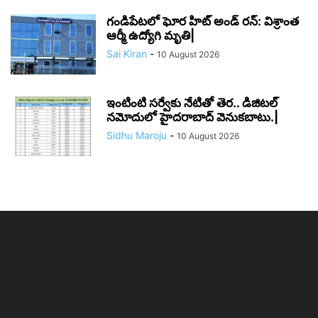
గండిపేటలో ఘోర హిట్ అండ్ రన్: విశ్రాంత
ఆర్మీ ఉద్యోగి మృతి|
Sai Kiran
-
10 August 2026
ఇంటింటి సర్వేకు నేటితో తెర.. డిజిటల్
నమోదులో హైదరాబాద్ వెనుకబాటు.|
Sidhu Maroju
-
10 August 2026