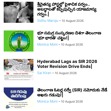
శ్రీచైతన్య హాస్టల్లో పైశాచిక పర్వం..
అబద్ధాలతో కప్పిపుచ్చిన యాజమాన్య
గర్వం.|
Sidhu Maroju
-
10 August 2026
భూ సమగ్ర సంస్కరణల దిశగా తెలంగాణ
‘భూ భారతి’ చట్టం!|
Monica Moni
-
10 August 2026
Hyderabad Lags as SIR 2026
Voter Revision Drive Ends|
Sai Kiran
-
10 August 2026
తెలంగాణ ఓటర్ల సర్వే (SIR) నమోదుకు నేడే
ఆఖరు గడువు!|
Monica Moni
-
10 August 2026