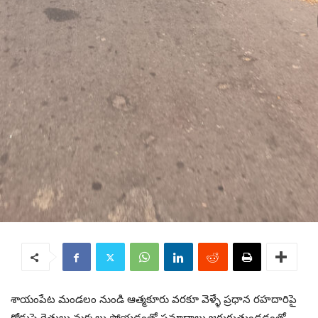
శాయంపేట మండలం నుండి ఆత్మకూరు వరకూ వెళ్ళే ప్రధాన రహదారిపై
రోడ్డుపై రైతులు మక్కలు పోయడంతో ప్రమాదాలు జరుగుతుండడంతో