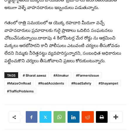
అటుగా వెళ్ళే వాహనదారులు ఇబ్బందులు పడుతున్నారు.
గతంలో రాత్రి సమయంలో ఆ యొక్క రహదారి మీదుగా వచ్చే
వాహనదారులు ప్రమాదాలకు గురై ప్రాణాలు ఒదిలిన సంఘటనలు
చోటుచేసుకున్నాయి.దాదాపు 4 కిలోమీటర్ల మేర రోడ్డు ను ఆక్రమించి
మక్కలు ఆరబోసారని కానీ పోలీసులు ఎటువంటి చర్యలు తీసుకోవడం
లేదని నిమ్మకు నీరెత్తనట్టు వ్యవహరిస్తున్నారని, సంబంధిత అధికారులు
పట్టించుకొని చర్యలు తీసుకోవాలని ప్రజలు కోరుకుంటున్నారు.
TAGS
# Bharat aawaz
#Atmakur
#FarmersIssue
#MaizeOnRoad
#RoadAccidents
#RoadSafety
#Shayampet
#TrafficProblems