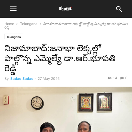
Home
Telangana
నిజామాబాద్:జనాభా లెక్కల్లో పాల్గొన్న ఎమ్మెల్యే డా.ఆర్.భూపతి
రెడ్డి
Telangana
నిజామాబాద్:జనాభా లెక్కల్లో
పాల్గొన్న ఎమ్మెల్యే డా.ఆర్.భూపతి
రెడ్డి
14
0
By
Sadaq Sadaq
-
27 May 2026