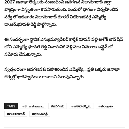
2027 జనాభా లెక్కలకు సంబంధించి జనగణన నిజామాబాద్ జిల్లా
వ్యాప్తంగా విస్తృతంగా కొనసాగుతుంది. ఇందులో భాగంగా నిర్వహించిన
సర్వే లో ఆదివారం నిజామాబాద్ రూరల్ నియోజకవర్గ ఎమ్మెల్యే
డా.ఆర్.భూపతి రెడ్డి పాల్గొన్నారు.
ఈ సందర్భంగా స్థానిక ఎన్యుమ్యూరేటర్ కార్తీక్ గూపన్ పల్లి అశోక్ టౌన్ షిప్
లోని ఎమ్మెల్యే భూపతి రెడ్డి నివాసానికి వెళ్లి పలు వివరాలు ఆన్లైన్ లో
నమోదు చేసుకున్నారు.
స్వచ్ఛందంగా జనగణనకు సహకరించిన ఎమ్మెల్యే… ప్రతి ఒక్కరు జనాభా
లెక్కల్లో భాగస్వాములు కావాలని పిలుపునిచ్చారు
TAGS
#Bharataawaz
#జనగణన
#జనాభాలెక్కలు
#తెలంగాణ
#నిజామాబాద్
#భూపతిరెడ్డి