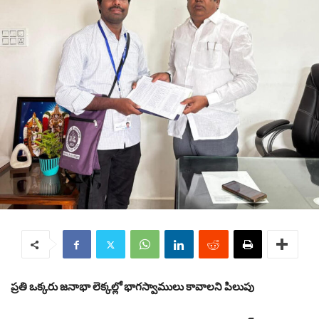
ప్రతి ఒక్కరు జనాభా లెక్కల్లో భాగస్వాములు కావాలని పిలుపు