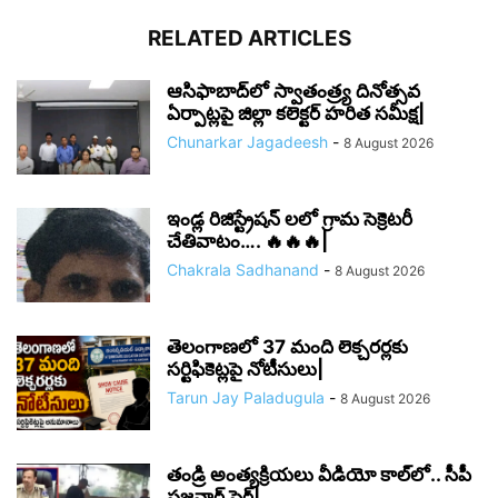
RELATED ARTICLES
ఆసిఫాబాద్‌లో స్వాతంత్ర్య దినోత్సవ
ఏర్పాట్లపై జిల్లా కలెక్టర్ హరిత సమీక్ష|
Chunarkar Jagadeesh
-
8 August 2026
ఇండ్ల రిజిస్ట్రేషన్ లలో గ్రామ సెక్రెటరీ
చేతివాటం…. 🔥🔥🔥|
Chakrala Sadhanand
-
8 August 2026
తెలంగాణలో 37 మంది లెక్చరర్లకు
సర్టిఫికెట్లపై నోటీసులు|
Tarun Jay Paladugula
-
8 August 2026
తండ్రి అంత్యక్రియలు వీడియో కాల్‌లో.. సీపీ
సజ్జనార్ ఫైర్|