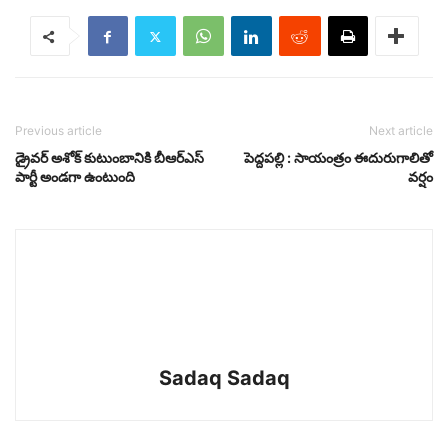
Previous article
Next article
డ్రైవర్ అశోక్ కుటుంబానికి బీఆర్ఎస్
పెద్దపల్లి : సాయంత్రం ఈదురుగాలితో
పార్టీ అండగా ఉంటుంది
వర్షం
Sadaq Sadaq