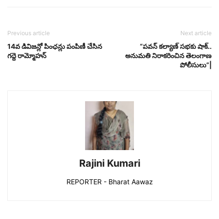
Previous article
Next article
14వ డివిజన్లో పింఛన్లు పంపిణీ చేసిన
“పవన్ కల్యాణ్ సభకు షాక్..
గద్దె రామ్మోహన్
అనుమతి నిరాకరించిన తెలంగాణ
పోలీసులు”|
Rajini Kumari
REPORTER - Bharat Aawaz