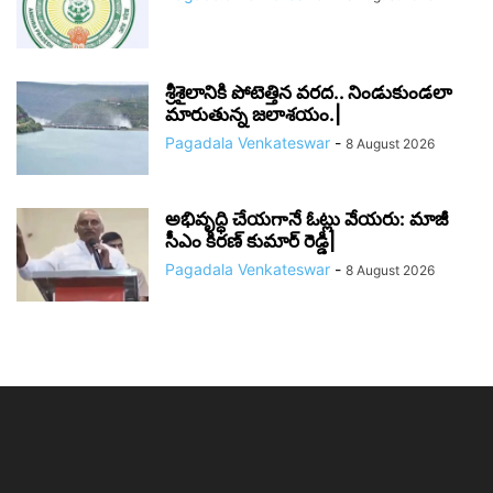
శ్రీశైలానికి పోటెత్తిన వరద.. నిండుకుండలా
మారుతున్న జలాశయం.|
Pagadala Venkateswar
-
8 August 2026
అభివృద్ధి చేయగానే ఓట్లు వేయరు: మాజీ
సీఎం కిరణ్ కుమార్ రెడ్డి|
Pagadala Venkateswar
-
8 August 2026