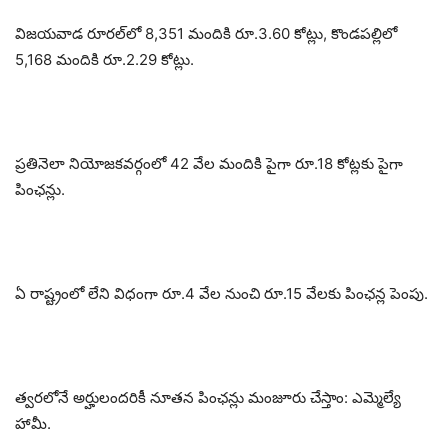
విజయవాడ రూరల్‌లో 8,351 మందికి రూ.3.60 కోట్లు, కొండపల్లిలో
5,168 మందికి రూ.2.29 కోట్లు.
ప్రతినెలా నియోజకవర్గంలో 42 వేల మందికి పైగా రూ.18 కోట్లకు పైగా
పింఛన్లు.
ఏ రాష్ట్రంలో లేని విధంగా రూ.4 వేల నుంచి రూ.15 వేలకు పింఛన్ల పెంపు.
త్వరలోనే అర్హులందరికీ నూతన పింఛన్లు మంజూరు చేస్తాం: ఎమ్మెల్యే
హామీ.