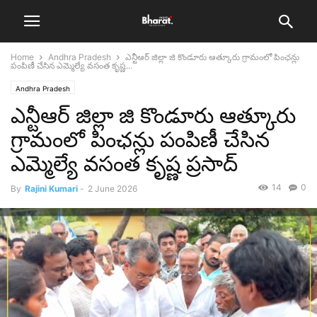
Home
Andhra Pradesh
ఎన్టీఆర్ జిల్లా జి కొండూరు ఆత్కూరు గ్రామంలో పింఛన్లు
పంపిణీ చేసిన ఎమ్మెల్యే వసంత కృష్ణ...
Andhra Pradesh
ఎన్టీఆర్ జిల్లా జి కొండూరు ఆత్కూరు
గ్రామంలో పింఛన్లు పంపిణీ చేసిన
ఎమ్మెల్యే వసంత కృష్ణ ప్రసాద్
14
0
By
Rajini Kumari
-
2 June 2026