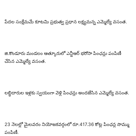
పేదల సంక్షేమమే కూటమి ప్రభుత్వ ప్రధాన లక్ష్యమన్న ఎమ్మెల్యే వసంత.
జి.కొండూరు మండలం ఆత్కూరులో ఎన్టీఆర్ భరోసా పింఛన్లు పంపిణీ
చేసిన ఎమ్మెల్యే వసంత.
లబ్ధిదారుల ఇళ్లకు స్వయంగా వెళ్లి పింఛన్లు అందజేసిన ఎమ్మెల్యే వసంత.
23 నెలల్లో మైలవరం నియోజకవర్గంలో రూ.417.36 కోట్ల పింఛన్ల సొమ్ము
పంపిణీ.