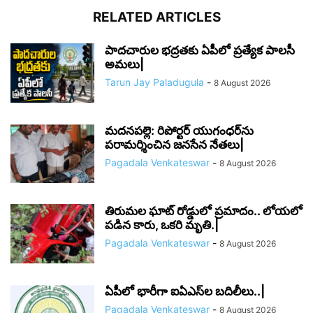
RELATED ARTICLES
పాదచారుల భద్రతకు ఏపీలో ప్రత్యేక పాలసీ
అమలు|
Tarun Jay Paladugula
-
8 August 2026
మదనపల్లె: రిపోర్టర్ యుగంధర్‌ను
పరామర్శించిన జనసేన నేతలు|
Pagadala Venkateswar
-
8 August 2026
తిరుమల ఘాట్ రోడ్డులో ప్రమాదం.. లోయలో
పడిన కారు, ఒకరి మృతి.|
Pagadala Venkateswar
-
8 August 2026
ఏపీలో భారీగా ఐఏఎస్‌ల బదిలీలు..|
Pagadala Venkateswar
-
8 August 2026