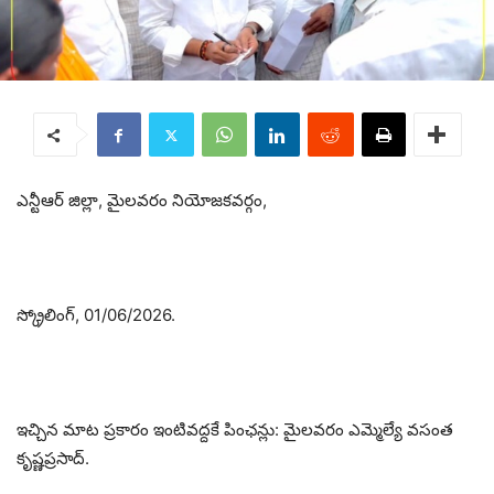
ఎన్టీఆర్ జిల్లా, మైలవరం నియోజకవర్గం,
స్క్రోలింగ్, 01/06/2026.
ఇచ్చిన మాట ప్రకారం ఇంటివద్దకే పింఛన్లు: మైలవరం ఎమ్మెల్యే వసంత
కృష్ణప్రసాద్.