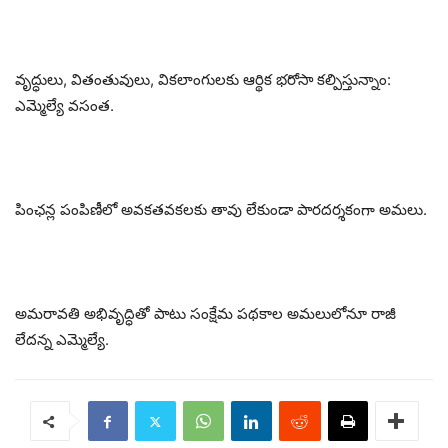
వృద్ధులు, వితంతువులు, వికలాంగులకు ఆర్థిక భరోసా కల్పిస్తున్నాం:
ఎమ్మెల్యే వసంత.
పింఛన్ల పంపిణీలో అవకతవకలకు తావు లేకుండా పారదర్శకంగా అమలు.
అమరావతి అభివృద్ధితో పాటు సంక్షేమ పథకాల అమలులోనూ రాజీ
లేదన్న ఎమ్మెల్యే.