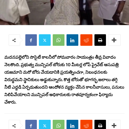
మదనపల్లెలోని సొసైటీ కాలనీలో సోమవారం సాయంత్రం తీవ్ర వివాదం
నెలకొంది. ప్రభుత్వ మున్సిపల్ బోరుకు 10 మీటర్ల లోపే ప్రైవేట్ ఆసుపత్రి
యజమాని మరో బోరు వేయడానికి ప్రయత్నించగా, నిబంధనలకు
విరుద్ధమని స్థానికులు అడ్డుకున్నారు. కొత్త బోరుతో భూగర్భ జలాలు తగ్గి
నీటి ఎద్దడి ఏర్పడుతుందని ఆందోళన వ్యక్తం చేసిన కాలనీవాసులు, పనులు
నిలిపివేయాలని మున్సిపల్ అధికారులకు రాతపూర్వకంగా ఫిర్యాదు
చేశారు.