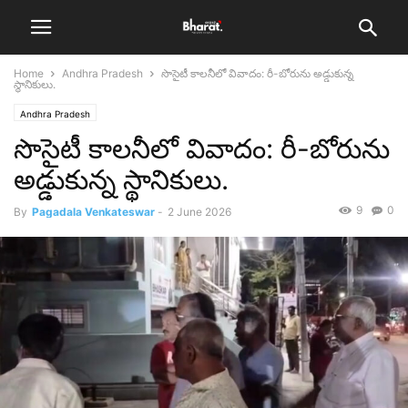
Home
Andhra Pradesh
సొసైటీ కాలనీలో వివాదం: రీ-బోరును అడ్డుకున్న
స్థానికులు.
Andhra Pradesh
సొసైటీ కాలనీలో వివాదం: రీ-బోరును
అడ్డుకున్న స్థానికులు.
9
0
By
Pagadala Venkateswar
-
2 June 2026