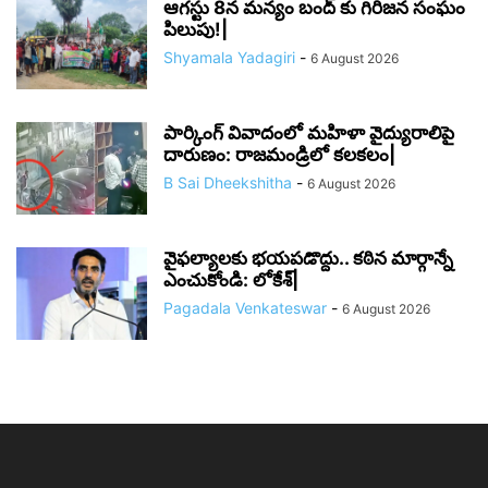
ఆగస్టు 8న మన్యం బంద్ కు గిరిజన సంఘం
పిలుపు!|
Shyamala Yadagiri
-
6 August 2026
పార్కింగ్ వివాదంలో మహిళా వైద్యురాలిపై
దారుణం: రాజమండ్రిలో కలకలం|
B Sai Dheekshitha
-
6 August 2026
వైఫల్యాలకు భయపడొద్దు.. కఠిన మార్గాన్నే
ఎంచుకోండి: లోకేశ్|
Pagadala Venkateswar
-
6 August 2026