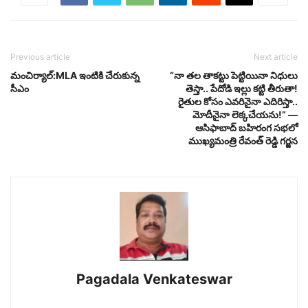
Previous article
Next article
మంచిర్యాల్:MLA ఇంటికి చేరుకున్న
“నా తల తాకట్టు పెట్టియినా నిధులు
సీఎం
తెస్తా.. పేదోడి ఇల్లు కట్టి తీరుతా!
రైతుల కోసం ఎవరినైనా ఎదిరిస్తా..
మోదీనైనా లెక్కచేయను!” —
ఆసిఫాబాద్ బహిరంగ సభలో
ముఖ్యమంత్రి రేవంత్ రెడ్డి గర్జన
Pagadala Venkateswar