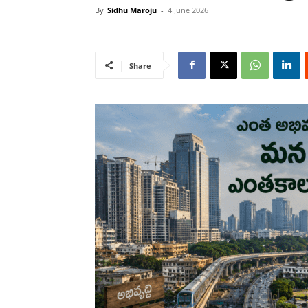
By
Sidhu Maroju
-
4 June 2026
Share