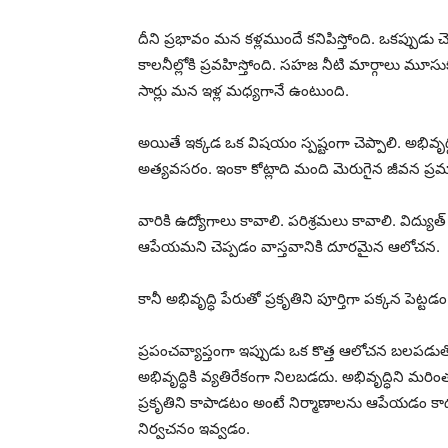
దీని ప్రభావం మన కళ్లముందే కనిపిస్తోంది. ఒకప్పుడు 
కాలనీల్లోకి ప్రవహిస్తోంది. సహజ నీటి మార్గాలు మూసు
సార్లు మన ఇళ్ల మధ్యగానే ఉంటుంది.
అయితే ఇక్కడ ఒక విషయం స్పష్టంగా చెప్పాలి. అభివృద్ధ
అత్యవసరం. ఇంకా కోట్లాది మంది మెరుగైన జీవన ప్ర
వారికి ఉద్యోగాలు కావాలి. పరిశ్రమలు కావాలి. విద్యుత
ఆపేయమని చెప్పడం వాస్తవానికి దూరమైన ఆలోచన.
కానీ అభివృద్ధి పేరుతో ప్రకృతిని పూర్తిగా పక్కన పె
ప్రపంచవ్యాప్తంగా ఇప్పుడు ఒక కొత్త ఆలోచన బలపడుతో
అభివృద్ధికి వ్యతిరేకంగా నిలబడదు. అభివృద్ధిని మ
ప్రకృతిని కాపాడటం అంటే నిర్మాణాలను ఆపేయడం కాదు. భ
నిర్వచనం ఇవ్వడం.