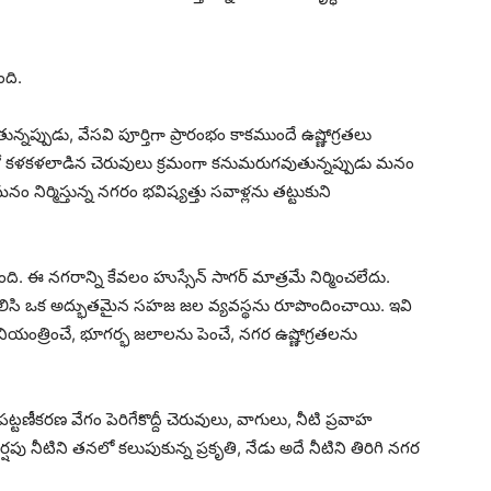
ది.
తున్నప్పుడు, వేసవి పూర్తిగా ప్రారంభం కాకముందే ఉష్ణోగ్రతలు
ితో కళకళలాడిన చెరువులు క్రమంగా కనుమరుగవుతున్నప్పుడు మనం
ం నిర్మిస్తున్న నగరం భవిష్యత్తు సవాళ్లను తట్టుకుని
ది. ఈ నగరాన్ని కేవలం హుస్సేన్ సాగర్ మాత్రమే నిర్మించలేదు.
ు కలిసి ఒక అద్భుతమైన సహజ జల వ్యవస్థను రూపొందించాయి. ఇవి
 నియంత్రించే, భూగర్భ జలాలను పెంచే, నగర ఉష్ణోగ్రతలను
పట్టణీకరణ వేగం పెరిగేకొద్దీ చెరువులు, వాగులు, నీటి ప్రవాహ
పు నీటిని తనలో కలుపుకున్న ప్రకృతి, నేడు అదే నీటిని తిరిగి నగర