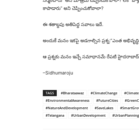
నిర్మించారు” అని మాత్రమే చెప్పించుకోవాలా? లేక “వ
కాపాడారు” అని చెప్పించుకోవాలా?
ఈ శతాబ్దపు అతిపెద్ద సవాలు ఇదే.
అందుకే మనం ఇకపై అడగాల్సిన ప్రశ్న:”ఎంత అభివృద్
ఆ ప్రశ్నకు మనం ఇచ్చే సమాధానమే రేపటి హైదరాబాద్‌ను,
–Sidhumaroju
TAGS
#Bharataawaz
#ClimateChange
#Climate
#EnvironmentalAwareness
#FutureCities
#GreenCi
#NatureAndDevelopment
#SaveLakes
#SmartGro
#Telangana
#UrbanDevelopment
#UrbanPlanning