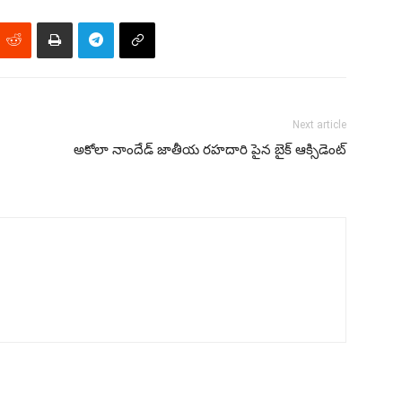
Next article
అకోలా నాందేడ్ జాతీయ రహదారి పైన బైక్ ఆక్సిడెంట్