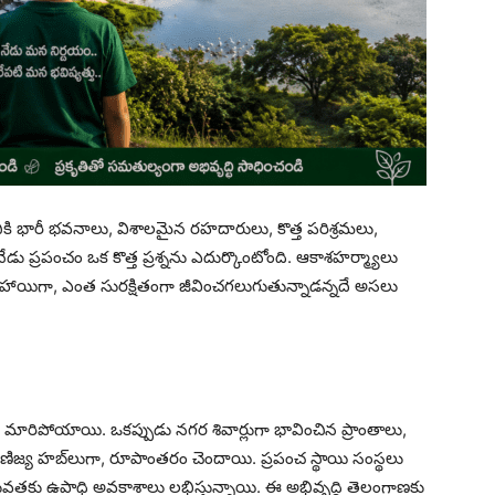
ికి భారీ భవనాలు, విశాలమైన రహదారులు, కొత్త పరిశ్రమలు,
డు ప్రపంచం ఒక కొత్త ప్రశ్నను ఎదుర్కొంటోంది. ఆకాశహర్మ్యాలు
త హాయిగా, ఎంత సురక్షితంగా జీవించగలుగుతున్నాడన్నదే అసలు
ా మారిపోయాయి. ఒకప్పుడు నగర శివార్లుగా భావించిన ప్రాంతాలు,
 వాణిజ్య హబ్‌లుగా, రూపాంతరం చెందాయి. ప్రపంచ స్థాయి సంస్థలు
ువతకు ఉపాధి అవకాశాలు లభిస్తున్నాయి. ఈ అభివృద్ధి తెలంగాణకు