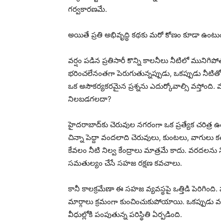
గర్వకారణమే.
అయితే ప్రతి అభివృద్ధి కథకు మరో కోణం కూడా ఉంటుం
వర్షం పడిన ప్రతిసారీ కొన్ని కాలనీలు నీటిలో మునిగిపో
భరించలేనంతగా పెరుగుతున్నప్పుడు, ఒకప్పుడు నీట
ఒక అసౌకర్యకరమైన ప్రశ్నను ఎదుర్కోవాల్సి వస్తోంది. మన
నిలబడగలదా?
హైదరాబాద్‌కు చెరువుల నగరంగా ఒక ప్రత్యేక చరిత్ర ఉం
చిన్నా పెద్దా వందలాది చెరువులు, కుంటలు, వాగుల
కేవలం నీటి నిల్వ కేంద్రాలు మాత్రమే కాదు. వరదలను
సమతుల్యం చేసే సహజ రక్షణ కవచాలు.
కానీ కాలక్రమేణా ఈ సహజ వ్యవస్థపై ఒత్తిడి పెరిగింది. 
మార్గాలు క్రమంగా కుంచించుకుపోయాయి. ఒకప్పుడు వర్ష
వీధుల్లోకి పంపుతున్న పరిస్థితి ఏర్పడింది.