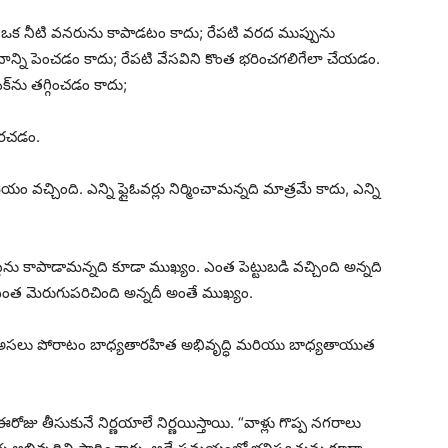
 ఒక నీటి వనరును కాపాడటం కాదు; రేపటి వరద ముప్పును
ాన్ని పెంచడం కాదు; రేపటి వేసవిని కొంత భరించగలిగేలా చేయడం.
్‌ను తగ్గించడం కాదు;
పరచడం.
చ్చింది. ఎన్ని ఫ్లైఓవర్లు నిర్మించామన్నది మాత్రమే కాదు, ఎన్ని
ెట్లను కాపాడామన్నది కూడా ముఖ్యం. ఎంత పెట్టుబడి వచ్చింది అన్నది
ఎంత మెరుగుపరిచింది అన్నదీ అంతే ముఖ్యం.
. అసలు పోరాటం బాధ్యతారహిత అభివృద్ధి మరియు బాధ్యతాయుత
తీసుకునే నిర్ణయాలే నిర్ణయిస్తాయి. “వాళ్లు గొప్ప నగరాలు