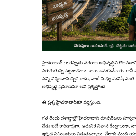
హైదరాబాద్ : ఒకప్పుడు నగరాల అభివృద్ధిని కొలవడాన
పెరుగుతున్న పెట్టుబడులు చాలు అనుకునేవారు. కానీ నే
ఎన్ని నిర్మించామన్నది కాదు, వాటి మధ్య మనిషి ఎం
అభివృద్ధి ప్రమాణమా అని ప్రశ్నిస్తోంది.
ఈ ప్రశ్న హైదరాబాద్‌కూ వర్తిస్తుంది.
గత రెండు దశాబ్దాల్లో హైదరాబాద్ రూపురేఖలు పూర్తిగ
నేడు ఐటీ కారిడార్లుగా, ఆధునిక నివాస కేంద్రాలుగా,
ఇక్కడ పెట్టుబడులు పెడుతున్నాయి. వేలాది మంది య