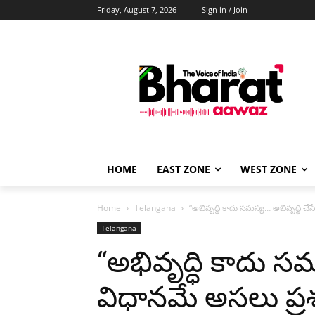
Friday, August 7, 2026
Sign in / Join
HOME
EAST ZONE
WEST ZONE
Home
Telangana
“అభివృద్ధి కాదు సమస్య… అభివృద్ధి చేస
Telangana
“అభివృద్ధి కాదు సమ
విధానమే అసలు ప్రశ్