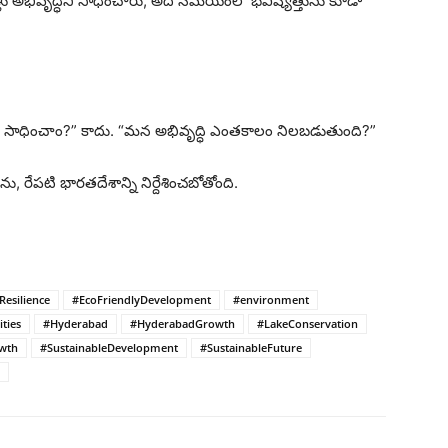
ాళ్లు అభివృద్ధిని సాధించారు, అదే సమయంలో భవిష్యత్తును కూడా
ధి సాధించాం?” కాదు. “మన అభివృద్ధి ఎంతకాలం నిలబడుతుంది?”
 రేపటి భారతదేశాన్ని నిర్దేశించబోతోంది.
Resilience
#EcoFriendlyDevelopment
#environment
ties
#Hyderabad
#HyderabadGrowth
#LakeConservation
wth
#SustainableDevelopment
#SustainableFuture