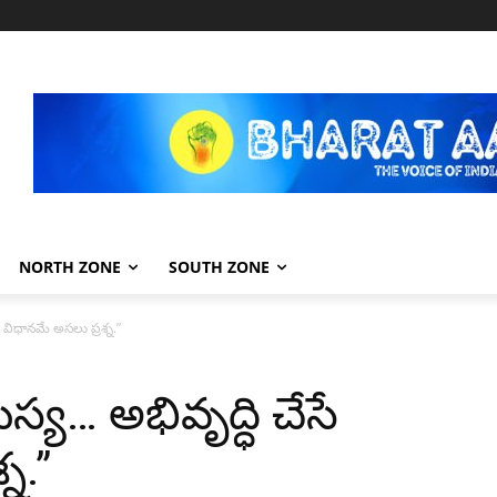
NORTH ZONE
SOUTH ZONE
ే విధానమే అసలు ప్రశ్న.”
స్య… అభివృద్ధి చేసే
న.”