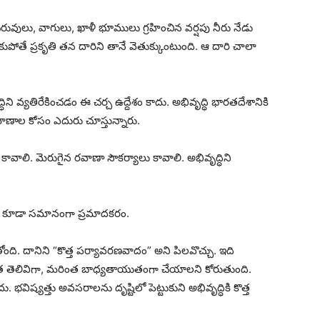
చెరువులు, వాగులు, ఖాళీ భూములు గ్రహించిన వర్షపు నీరు నేడు
కుపోతే ప్రకృతి తన దారిని తానే వెతుక్కుంటుంది. ఆ దారి చాలా
ిని వ్యతిరేకించడం ఈ చర్చ ఉద్దేశం కాదు. అభివృద్ధి భారతదేశానికి
మాణాల కోసం ఎదురు చూస్తున్నారు.
్ కావాలి. మెరుగైన రవాణా సౌకర్యాలు కావాలి. అభివృద్ధిని
ట్టడం కూడా సమానంగా ప్రమాదకరం.
ంది. దానిని “కొత్త పర్యావరణవాదం” అని పిలవొచ్చు. ఇది
రింత తెలివిగా, మరింత బాధ్యతాయుతంగా చేయాలని కోరుతుంది.
విష్యత్తు అవసరాలను దృష్టిలో పెట్టుకుని అభివృద్ధికి కొత్త