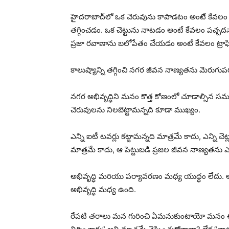
హైదరాబాద్‌లో ఒక చెరువును కాపాడటం అంటే కేవలం
తగ్గించడం. ఒక చెట్టును నాటడం అంటే కేవలం పచ్చదన
ప్రజా రవాణాను బలోపేతం చేయడం అంటే కేవలం ట్రాఫిక
కాలుష్యాన్ని తగ్గించి నగర జీవన నాణ్యతను మెరుగు
నగర అభివృద్ధిని మనం కొత్త కోణంలో చూడాల్సిన సమయం వ
చెరువులను నిలబెట్టామన్నది కూడా ముఖ్యం.
ఎన్ని ఐటీ టవర్లు కట్టామన్నది మాత్రమే కాదు, ఎన్ని చ
మాత్రమే కాదు, ఆ పెట్టుబడి ప్రజల జీవన నాణ్యతను 
అభివృద్ధి మరియు పర్యావరణం మధ్య యుద్ధం లేదు
అభివృద్ధి మధ్య ఉంది.
రేపటి తరాలు మన గురించి ఏమనుకుంటాయో మనం ఈరోజు 