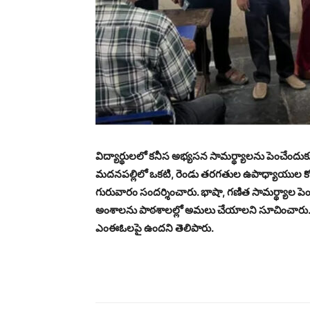
విద్యార్థులలో కనీస అభ్యసన సామర్థ్యాలను పెంచేందుక
మదనపల్లిలో ఒకటి, రెండు తరగతుల ఉపాధ్యాయుల కోసం ప్
గురువారం సందర్శించారు. భాషా, గణిత సామర్థ్యాల ప
అంశాలను పాఠశాలల్లో అమలు చేయాలని సూచించారు. ప
ఎంఈఓలపై ఉందని తెలిపారు.