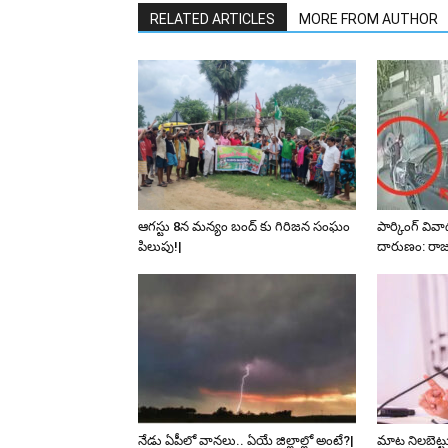
RELATED ARTICLES
MORE FROM AUTHOR
ఆగస్టు 8న మన్యం బంద్ కు గిరిజన సంఘం
పార్కింగ్ వి
పిలుపు!|
దారుణం: రాజ
నేడు ఏపీలో వానలు.. ఏయే జిల్లాల్లో అంటే?|
మాట నిలబెట్ట