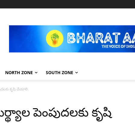
NORTH ZONE
SOUTH ZONE
ుదలకు కృషి చేయాలి.
్థ్యాల పెంపుదలకు కృషి