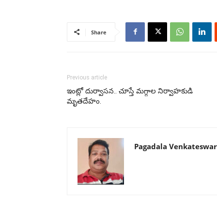
Share
Previous article
ఇంట్లో దుర్వాసన.. చూస్తే మగ్గాల నిర్వాహకుడి
మృతదేహం.
Pagadala Venkateswar