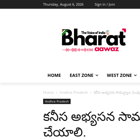
Thursday, August 6, 2026
Sign in / Join
HOME
EAST ZONE
WEST ZONE
Home
Andhra Pradesh
కనీస అభ్యసన సామర్థ్యాల పెంప
Andhra Pradesh
కనీస అభ్యసన సామర
చేయాలి.