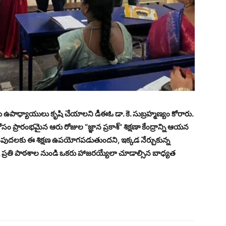
ు ఉపాధ్యాయులు కృషి చేయాలని డీఈఓ డా. కె. సుబ్రహ్మణ్యం కోరారు.
రారంభమైన ఆరు రోజుల “జ్ఞాన ప్రకాశ్” శిక్షణా కేంద్రాన్ని ఆయన
ెంపుదలకు ఈ శిక్షణ ఉపయోగపడుతుందని, ఇక్కడ నేర్చుకున్న
్రతి పాఠశాల నుండి ఒకరు హాజరయ్యేలా చూడాల్సిన బాధ్యత