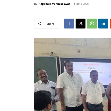
By
Pagadala Venkateswar
-
5 June 2026
Share