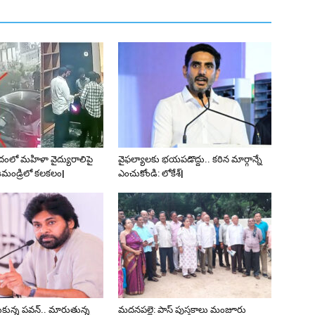
వాదంలో మహిళా వైద్యురాలిపై
వైఫల్యాలకు భయపడొద్దు.. కఠిన మార్గాన్నే
మండ్రిలో కలకలం|
ఎంచుకోండి: లోకేశ్|
ుకున్న పవన్.. మారుతున్న
మదనపల్లె: పాస్‌ పుస్తకాలు మంజూరు