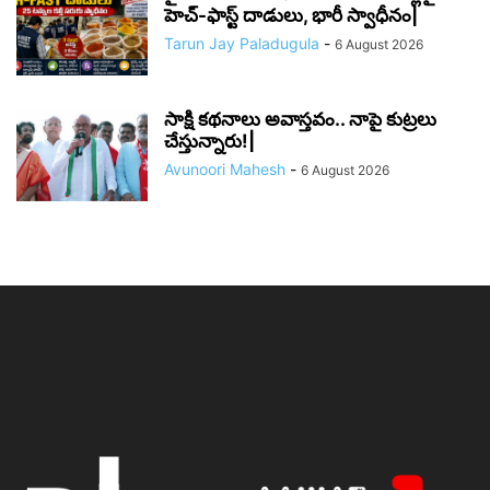
హెచ్-ఫాస్ట్ దాడులు, భారీ స్వాధీనం|
Tarun Jay Paladugula
-
6 August 2026
సాక్షి కథనాలు అవాస్తవం.. నాపై కుట్రలు
చేస్తున్నారు!|
Avunoori Mahesh
-
6 August 2026