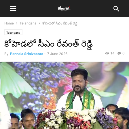
Home
Telangana
కోహెడలో సీఎం రేవంత్ రెడ్డి
Telangana
కోహెడలో సీఎం రేవంత్ రెడ్డి
14
0
By
Ponnala Srinivasrao
-
7 June 2026