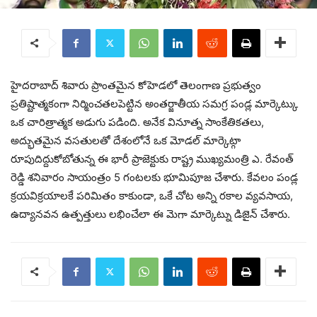
హైదరాబాద్ శివారు ప్రాంతమైన కోహెడలో తెలంగాణ ప్రభుత్వం
ప్రతిష్టాత్మకంగా నిర్మించతలపెట్టిన అంతర్జాతీయ సమగ్ర పండ్ల మార్కెట్కు
ఒక చారిత్రాత్మక అడుగు పడింది. అనేక వినూత్న సాంకేతికతలు,
అద్భుతమైన వసతులతో దేశంలోనే ఒక మోడల్ మార్కెట్గా
రూపుదిద్దుకోబోతున్న ఈ భారీ ప్రాజెక్టుకు రాష్ట్ర ముఖ్యమంత్రి ఎ. రేవంత్
రెడ్డి శనివారం సాయంత్రం 5 గంటలకు భూమిపూజ చేశారు. కేవలం పండ్ల
క్రయవిక్రయాలకే పరిమితం కాకుండా, ఒకే చోట అన్ని రకాల వ్యవసాయ,
ఉద్యానవన ఉత్పత్తులు లభించేలా ఈ మెగా మార్కెట్ను డిజైన్ చేశారు.