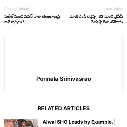
Previous article
Next article
పటేల్ నుంచి పవన్ దాకా తెలంగాణపై
మాజీ ఎంపీ రెడ్డెప్ప, 32 మంది వైసీపీ
అవే కుట్రలు.!!
నేతలపై కేసు నమోదు
Ponnala Srinivasrao
RELATED ARTICLES
Alwal SHO Leads by Example.|