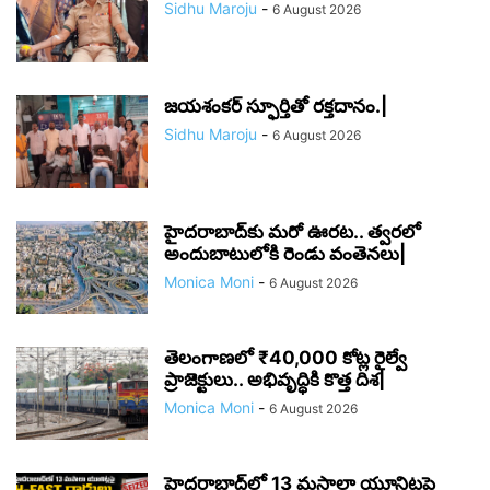
Sidhu Maroju
-
6 August 2026
జయశంకర్ స్ఫూర్తితో రక్తదానం.|
Sidhu Maroju
-
6 August 2026
హైదరాబాద్‌కు మరో ఊరట.. త్వరలో
అందుబాటులోకి రెండు వంతెనలు|
Monica Moni
-
6 August 2026
తెలంగాణలో ₹40,000 కోట్ల రైల్వే
ప్రాజెక్టులు.. అభివృద్ధికి కొత్త దిశ|
Monica Moni
-
6 August 2026
హైదరాబాద్‌లో 13 మసాలా యూనిట్లపై