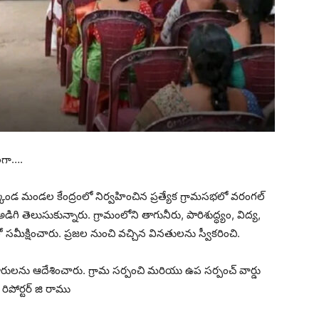
ంగా….
కొండ మండల కేంద్రంలో నిర్వహించిన ప్రత్యేక గ్రామసభలో వరంగల్
డిగి తెలుసుకున్నారు. గ్రామంలోని తాగునీరు, పారిశుద్ధ్యం, విద్య,
ీక్షించారు. ప్రజల నుంచి వచ్చిన వినతులను స్వీకరించి.
కారులను ఆదేశించారు. గ్రామ సర్పంచి మరియు ఉప సర్పంచ్ వార్డు
ిపోర్టర్ జి రాము