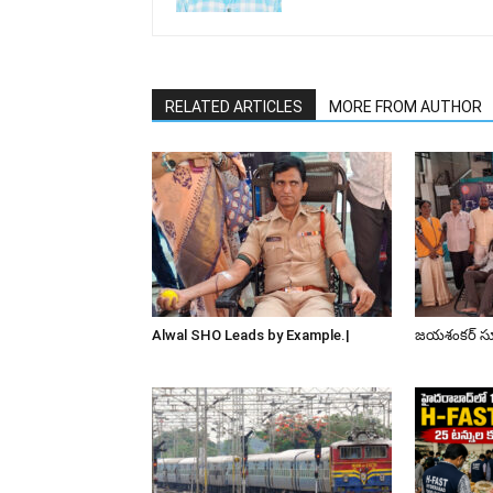
RELATED ARTICLES
MORE FROM AUTHOR
Alwal SHO Leads by Example.|
జయశంకర్ స్ఫూ