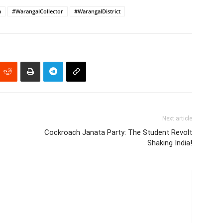
a
#WarangalCollector
#WarangalDistrict
Next article
Cockroach Janata Party: The Student Revolt
Shaking India!