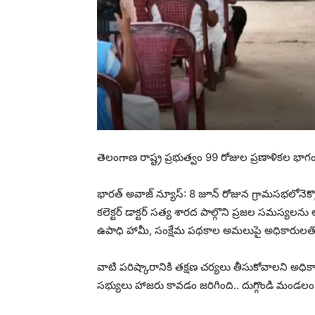
తెలంగాణ రాష్ట్ర ప్రభుత్వం 99 రోజుల ప్రణాళికల భాగ
భారత్ అవాజ్ న్యూస్: 8 జూన్ రోజున గ్రామసభలోనెక్
కలెక్టర్ డాక్టర్ సత్య శారద పాల్గొని ప్రజల సమస్యలను అ
ఉపాధి హామీ, సంక్షేమ పథకాల అమలుపై అధికారులతో సమ
వాటి పరిష్కారానికి తక్షణ చర్యలు తీసుకోవాలని అధి
సభ్యులు హాజరు కావడం జరిగింది.. దుగ్గొండి మండలం ర