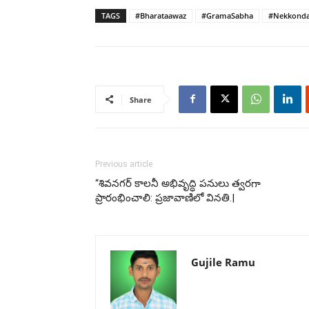
TAGS
#Bharataawaz
#GramaSabha
#Nekkond
Share
Previous article
“శివనగర్ కాలనీ అభివృద్ధి పనులు త్వరగా
ప్రారంభించాలి: ప్రజావాణిలో వినతి.|
Gujile Ramu