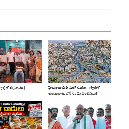
ర్తితో రక్తదానం.|
హైదరాబాద్‌కు మరో ఊరట.. త్వరలో
అందుబాటులోకి రెండు వంతెనలు|