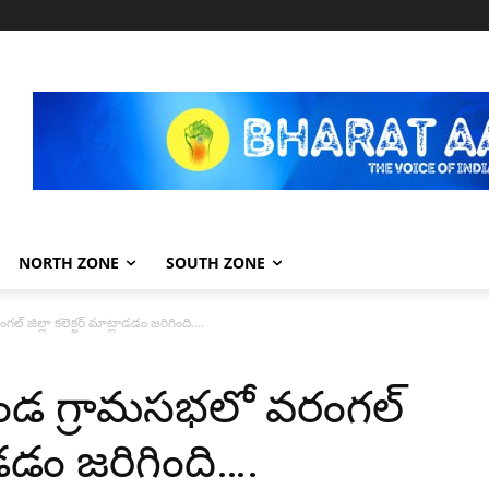
NORTH ZONE
SOUTH ZONE
ల్ జిల్లా కలెక్టర్ మాట్లాడడం జరిగింది….
్కొండ గ్రామసభలో వరంగల్
లాడడం జరిగింది….