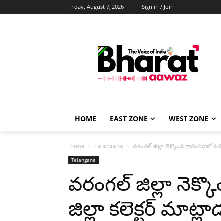
Friday, August 7, 2026
Sign in / Join
HOME
EAST ZONE
WEST ZONE
Home
Telangana
వరంగల్ జిల్లా నెక్కొండ గ్రామసభలో వరంగ
Telangana
వరంగల్ జిల్లా నెక
జిల్లా కలెక్టర్ మాట్