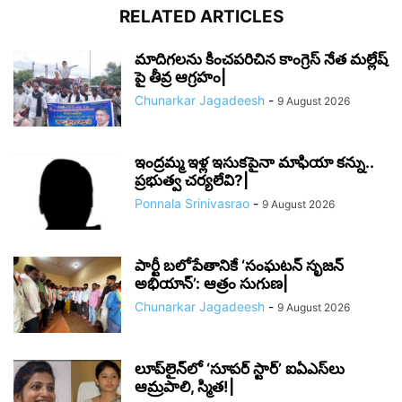
RELATED ARTICLES
మాదిగలను కించపరిచిన కాంగ్రెస్ నేత మల్లేష్
పై తీవ్ర ఆగ్రహం|
Chunarkar Jagadeesh
-
9 August 2026
ఇంద్రమ్మ ఇళ్ల ఇసుకపైనా మాఫియా కన్ను..
ప్రభుత్వ చర్యలేవి?|
Ponnala Srinivasrao
-
9 August 2026
పార్టీ బలోపేతానికే ‘సంఘటన్ సృజన్
అభియాన్’: ఆత్రం సుగుణ|
Chunarkar Jagadeesh
-
9 August 2026
లూప్‌లైన్‌లో ‘సూపర్ స్టార్’ ఐఏఎస్‌లు
ఆమ్రపాలి, స్మిత!|