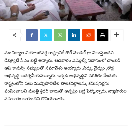
మంచిర్యాల నియోజకవర్గ రాష్ట్రానికే రోల్ మోడల్ గా నిలుస్తుందని
డిప్యూటీ సీఎం బట్టి అన్నారు. ఆదివారం ఎమ్మెల్యే నివాసంలో చాంబర్
ఆఫ్ కామర్స్ సభ్యులతో సమావేశం అయ్యారు .విద్య, వైద్యం ,రోడ్ల
అభివృద్ధి ఆదర్శనీయమన్నారు. ఇక్కడి అభివృద్ధిని పరిశీలించేందుకు
రాష్ట్రంలోని పలు మున్సిపాలిటీల పాలకవర్గాలను, కమిషనర్లను
పంపించాలని మంత్రి శ్రీధర్ బాబుతో అన్నట్లు బట్టి పేర్కొన్నారు. వ్యాపారుల
సహకారం బాగుందని కొనియాడారు.