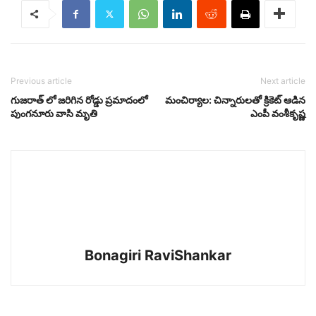
Previous article
Next article
గుజరాత్ లో జరిగిన రోడ్డు ప్రమాదంలో
మంచిర్యాల: చిన్నారులతో క్రికెట్ ఆడిన
పుంగనూరు వాసి మృతి
ఎంపీ వంశీకృష్ణ
Bonagiri RaviShankar