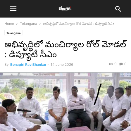
Home
Telangana
అభివృద్ధిలో మంచిర్యాల రోల్ మోడల్ : డిప్యూటీ సీఎం
Telangana
అభివృద్ధిలో మంచిర్యాల రోల్ మోడల్
: డిప్యూటీ సీఎం
9
0
By
Bonagiri RaviShankar
-
14 June 2026