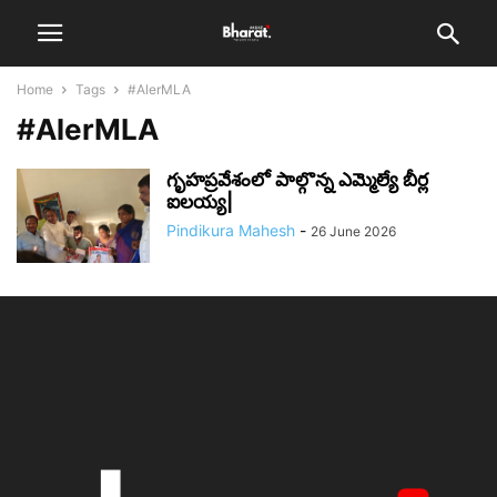
Home
Tags
#AlerMLA
#AlerMLA
గృహప్రవేశంలో పాల్గొన్న ఎమ్మెల్యే బీర్ల
ఐలయ్య|
Pindikura Mahesh
-
26 June 2026