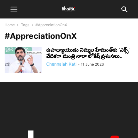
Home
Tags
#AppreciationOnX
#AppreciationOnX
ఉపాధ్యాయుడు నిమ్మల హేమంత్‌కు ‘ఎక్స్’
వేదికగా మంత్రి నారా లోకేష్ ప్రశంసలు..
Chennaiah Kati
-
11 June 2026