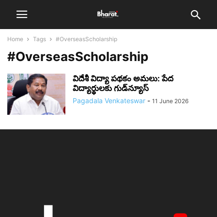
Home
Tags
#OverseasScholarship
#OverseasScholarship
విదేశీ విద్యా పథకం అమలు: పేద
విద్యార్థులకు గుడ్‌న్యూస్
Pagadala Venkateswar
-
11 June 2026