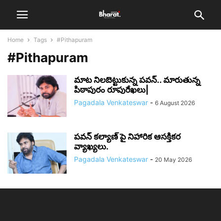
Home
Tags
#Pithapuram
#Pithapuram
మాట నిలబెట్టుకున్న పవన్.. మారుతున్న
పిఠాపురం రూపురేఖలు|
Pagadala Venkateswar
-
6 August 2026
పవన్ కల్యాణ్ పై నిహారిక ఆసక్తికర
వ్యాఖ్యలు.
Pagadala Venkateswar
-
20 May 2026