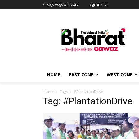
Friday, August 7, 2026
Sign in / Join
HOME
EAST ZONE
WEST ZONE
Home
Tags
#PlantationDrive
Tag: #PlantationDrive