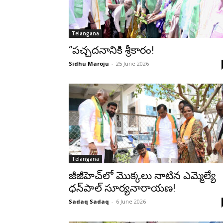
Telangana
“పచ్చదనానికి శ్రీకారం!
Sidhu Maroju
-
25 June 2026
Telangana
జీజీహెచ్‌లో మొక్కలు నాటిన ఎమ్మెల్యే
ధన్‌పాల్ సూర్యనారాయణ!
Sadaq Sadaq
-
6 June 2026