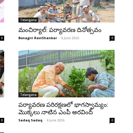
Telangana
మంచిర్యాల్: పర్యావరణ దినోత్సవం
Bonagiri RaviShankar
-
6 June 2026
0
0
Telangana
పర్యావరణ పరిరక్షణలో భాగస్వామ్యం:
మొక్కలు నాటిన ఎంపీ అరవింద్
Sadaq Sadaq
-
6 June 2026
0
0