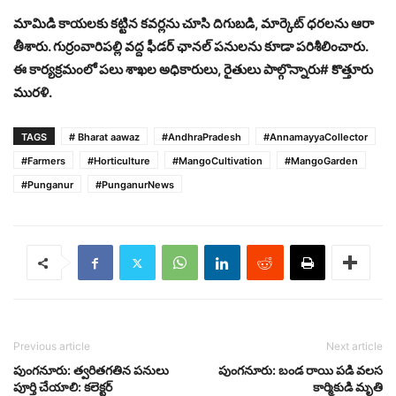
మామిడి కాయలకు కట్టిన కవర్లను చూసి దిగుబడి, మార్కెట్ ధరలను ఆరా
తీశారు. గుర్రంవారిపల్లి వద్ద ఫీడర్ ఛానల్ పనులను కూడా పరిశీలించారు.
ఈ కార్యక్రమంలో పలు శాఖల అధికారులు, రైతులు పాల్గొన్నారు# కొత్తూరు
మురళి.
TAGS
# Bharat aawaz
#AndhraPradesh
#AnnamayyaCollector
#Farmers
#Horticulture
#MangoCultivation
#MangoGarden
#Punganur
#PunganurNews
Previous article
Next article
పుంగనూరు: త్వరితగతిన పనులు
పుంగనూరు: బండ రాయి పడి వలస
పూర్తి చేయాలి: కలెక్టర్
కార్మికుడి మృతి