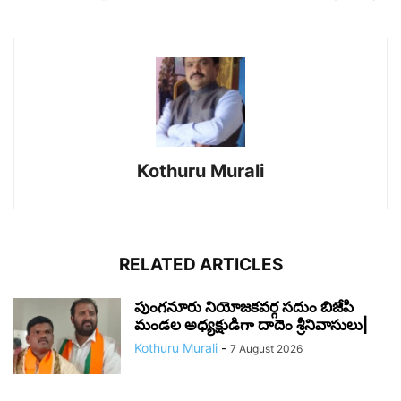
Kothuru Murali
RELATED ARTICLES
పుంగనూరు నియోజకవర్గ సదుం బిజేపి
మండల అధ్యక్షుడిగా దాదెం శ్రీనివాసులు|
Kothuru Murali
-
7 August 2026