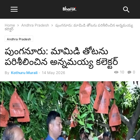
Home
Andhra Pradesh
పుంగనూరు: మామిడి తోటను పరిశీలించిన అన్నమయ్య
కలెక్టర్
Andhra Pradesh
పుంగనూరు: మామిడి తోటను
పరిశీలించిన అన్నమయ్య కలెక్టర్
10
0
By
Kothuru Murali
-
14 May 2026