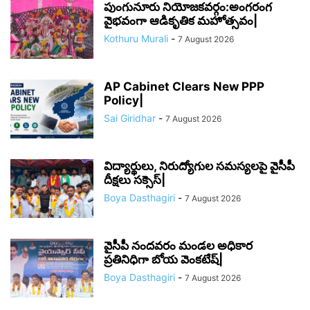
పుంగునూరు నియోజకవర్గం:అంగరంగ
వైభవంగా ఆడికృతిక మహోత్సవం|
Kothuru Murali
-
7 August 2026
AP Cabinet Clears New PPP
Policy|
Sai Giridhar
-
7 August 2026
విద్యార్థులు, నిరుద్యోగుల సమస్యలపై వైసీపీ
దీక్షలు సక్సెస్|
Boya Dasthagiri
-
7 August 2026
వైసీపీ నందవరం మండల అధికార
ప్రతినిధిగా బోయ వెంకటేష్|
Boya Dasthagiri
-
7 August 2026