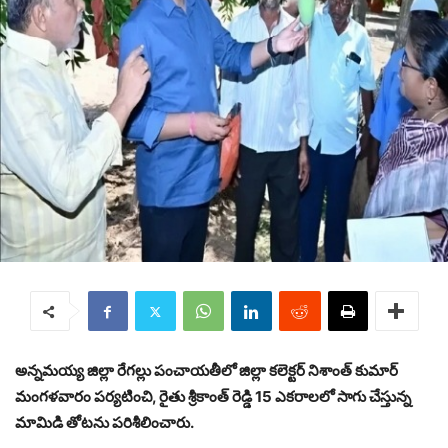
అన్నమయ్య జిల్లా రేగల్లు పంచాయతీలో జిల్లా కలెక్టర్ నిశాంత్ కుమార్
మంగళవారం పర్యటించి, రైతు శ్రీకాంత్ రెడ్డి 15 ఎకరాలలో సాగు చేస్తున్న
మామిడి తోటను పరిశీలించారు.