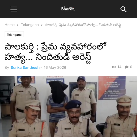
Home
Telangana
పాలకుర్తి : ప్రేమ వ్యవహారంలో హత్య… నిందితుడి అరెస్ట్
Telangana
పాలకుర్తి : ప్రేమ వ్యవహారంలో
హత్య… నిందితుడి అరెస్ట్
14
0
By
Sunka Santhosh
-
16 May 2026