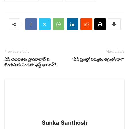
Previous article
Next article
ఏపీ యువతకు హైదరాబాద్ &
“ఏపీ ప్రజల్లో నమ్మకం తగ్గుతోందా?”
బెంగళూరు ఎందుకు ఫస్ట్ ఛాయిస్?
Sunka Santhosh