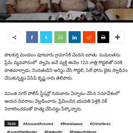
పాలకుర్తి మండలం పూటూరు గ్రామానికి చెందిన బూతు సుమలతను
ప్రేమ వ్యవహారంలో స్వామి అనే వ్యక్తి ఈనెల 12న రాత్రి గొడ్డలితో నరికి
హతమార్చాడు. నిందితుడిని అరెస్టు చేసి గొడ్డలి, సెల్ ఫోను బైకు స్వాధీనం
చేసుకున్నట్టు ఏసిపి కృష్ణ గారు తెలిపారు.
వసంత నగర్ పోలీస్ స్టేషన్లో గురువారం ఏర్పాటు చేసిన సమావేశంలో
ఆయన వివరాలు వెల్లడించారు. ప్రేమించిన యువతి పెళ్లికి నిక్
నిరాకరించడంతో హత్య చేసినట్టు పేర్కొన్నారు.
TAGS
#AccusedArrested
#Bharataawaz
#CrimeNews
#LoveAffairMurder
#Palakurthi
#PalakurthiNews