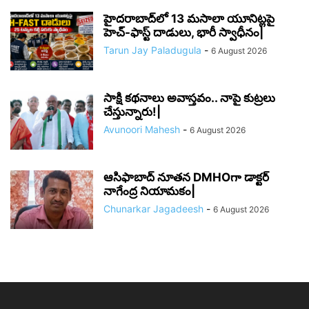
హైదరాబాద్‌లో 13 మసాలా యూనిట్లపై
హెచ్-ఫాస్ట్ దాడులు, భారీ స్వాధీనం|
Tarun Jay Paladugula
-
6 August 2026
సాక్షి కథనాలు అవాస్తవం.. నాపై కుట్రలు
చేస్తున్నారు!|
Avunoori Mahesh
-
6 August 2026
ఆసిఫాబాద్ నూతన DMHOగా డాక్టర్
నాగేంద్ర నియామకం|
Chunarkar Jagadeesh
-
6 August 2026