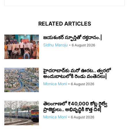
RELATED ARTICLES
జయశంకర్ స్ఫూర్తితో రక్తదానం.|
Sidhu Maroju
-
6 August 2026
హైదరాబాద్‌కు మరో ఊరట.. త్వరలో
అందుబాటులోకి రెండు వంతెనలు|
Monica Moni
-
6 August 2026
తెలంగాణలో ₹40,000 కోట్ల రైల్వే
ప్రాజెక్టులు.. అభివృద్ధికి కొత్త దిశ|
Monica Moni
-
6 August 2026