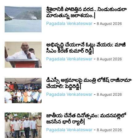
శ్రీశైలానికి పోటెత్తిన వరద.. నిండుకుండలా
మారుతున్న జలాశయం.|
Pagadala Venkateswar
-
8 August 2026
అభివృద్ధి చేయగానే ఓట్లు వేయరు: మాజీ
సీఎం కిరణ్ కుమార్ రెడ్డి|
Pagadala Venkateswar
-
8 August 2026
డీఎస్సీ అక్రమాలపై మంత్రి లోకేష్ రాజీనామా
చేయాలి: పెద్దిరెడ్డి|
Pagadala Venkateswar
-
8 August 2026
జాతీయ చేనేత దినోత్సవం: మదనపల్లెలో
జనసేన భారీ ర్యాలీ|
Pagadala Venkateswar
-
8 August 2026