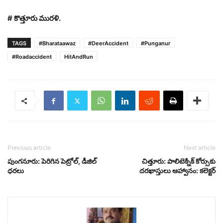
# కొత్తూరు మురళి.
TAGS
#Bharataawaz
#DeerAccident
#Punganur
#Roadaccident
HitAndRun
Previous article
Next article
పుంగనూరు: పెరిగిన పెట్రోల్, డీజిల్
చిత్తూరు: పాలిటెక్నిక్ కోర్సుకు
ధరలు
దరఖాస్తులు ఆహ్వానం: కలెక్టర్