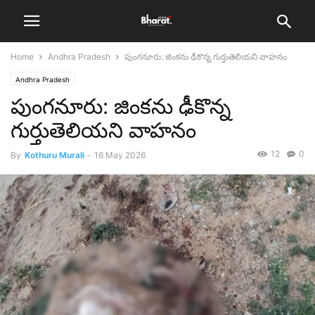
Home
Andhra Pradesh
పుంగనూరు: జింకను ఢీకొన్న గుర్తుతెలియని వాహనం
Andhra Pradesh
పుంగనూరు: జింకను ఢీకొన్న
గుర్తుతెలియని వాహనం
12
0
By
Kothuru Murali
-
16 May 2026