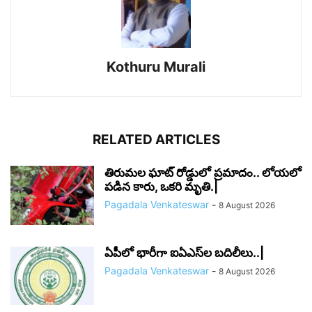
Kothuru Murali
RELATED ARTICLES
తిరుమల ఘాట్ రోడ్డులో ప్రమాదం.. లోయలో
పడిన కారు, ఒకరి మృతి.|
Pagadala Venkateswar
-
8 August 2026
ఏపీలో భారీగా ఐఏఎస్‌ల బదిలీలు..|
Pagadala Venkateswar
-
8 August 2026