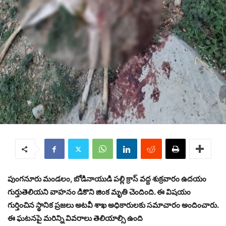
పుంగనూరు మండలం, బోడినాయుడి పల్లి క్రాస్ వద్ద శుక్రవారం ఉదయం
గుర్తుతెలియని వాహనం డికొని జింక మృతి చెందింది. ఈ విషయం
గుర్తించిన స్థానిక ప్రజలు అటవీ శాఖ అధికారులకు సమాచారం అందించారు.
ఈ ఘటనపై మరిన్ని వివరాలు తెలియాల్సి ఉంది