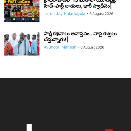
హెచ్-ఫాస్ట్ దాడులు, భారీ స్వాధీనం|
Tarun Jay Paladugula
-
6 August 2026
సాక్షి కథనాలు అవాస్తవం.. నాపై కుట్రలు
చేస్తున్నారు!|
Avunoori Mahesh
-
6 August 2026