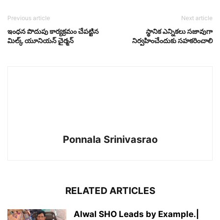
Previous article
Next article
ఇంధన పొదుపు కార్యక్రమం చేపట్టిన
స్థానిక ఎన్నికలు సజావుగా
మిల్క్ యూనియన్ చైర్మన్
నిర్వహించేందుకు సహకరించాలి
Ponnala Srinivasrao
RELATED ARTICLES
Alwal SHO Leads by Example.|