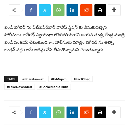
బండి భగీరధ్ ను పేట్‌బషీర్‌బాగ్ పోలీస్ స్టేషన్ కు తీసుకువచ్చిన
పోలీసులు. భగీరధ్ స్వయంగా లొంగిపోయారని ఆయన తండ్రి, కేంద్ర మంత్రి
బండి సంజయ్ చెబుతుండగా.. పోలీసులు మాత్రం భగీరధ్ ను అప్పా
జంక్షన్ వద్ద తామే అరెస్టు చేసి తీసుకొచ్చామని చెబుతున్నారు.
TAGS
#Bharataawaz
#EdiNijam
#FactChec
#FakeNewsAlert
#SocialMediaTruth