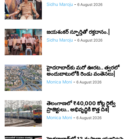
Sidhu Maroju
-
6 August 2026
జయశంకర్ స్ఫూర్తితో రక్తదానం.|
Sidhu Maroju
-
6 August 2026
హైదరాబాద్‌కు మరో ఊరట.. త్వరలో
అందుబాటులోకి రెండు వంతెనలు|
Monica Moni
-
6 August 2026
తెలంగాణలో ₹40,000 కోట్ల రైల్వే
ప్రాజెక్టులు.. అభివృద్ధికి కొత్త దిశ|
Monica Moni
-
6 August 2026
హైదరాబాద్‌లో 13 మసాలా యూనిట్లపై