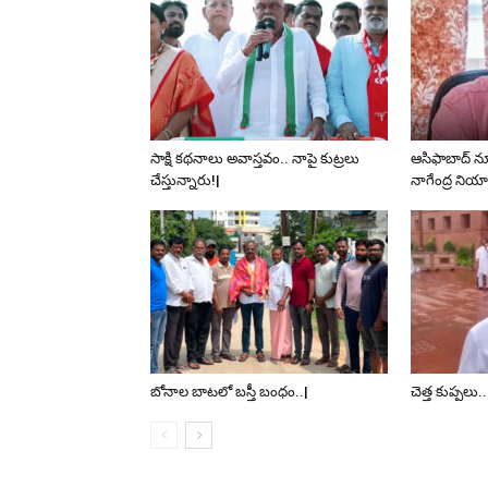
సాక్షి కథనాలు అవాస్తవం.. నాపై కుట్రలు
ఆసిఫాబాద్ న
చేస్తున్నారు!|
నాగేంద్ర ని
బోనాల బాటలో బస్తీ బంధం..|
చెత్త కుప్పలు.