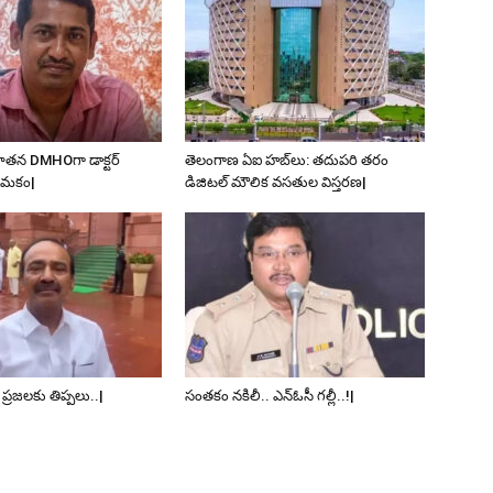
ూతన DMHOగా డాక్టర్
తెలంగాణ ఏఐ హబ్‌లు: తదుపరి తరం
యామకం|
డిజిటల్ మౌలిక వసతుల విస్తరణ|
. ప్రజలకు తిప్పలు..|
సంతకం నకిలీ.. ఎన్‌ఓసీ గల్లీ..!|