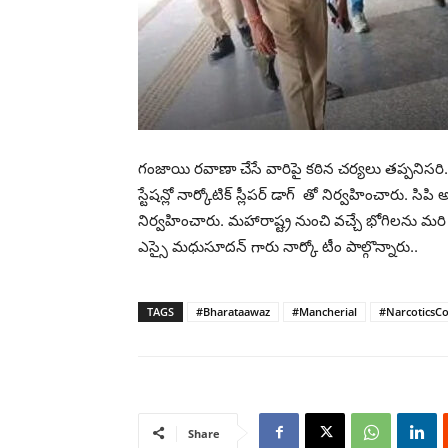
గంజాయి రవాణా చేసే వారిపై కఠిన చర్యలు తప్పనిసరి. 
స్టేషన్లో నార్కోటిక్ స్లీపర్ డాగ్ తో నిర్వహించారు. సి
నిర్వహించారు. మహారాష్ట్ర నుంచి వచ్చే భోగిలను మరి
ఎస్సై మధుసూదన్ గారు నార్కో టీం పాల్గొన్నారు..
TAGS
#Bharataawaz
#Mancherial
#NarcoticsCo
Share