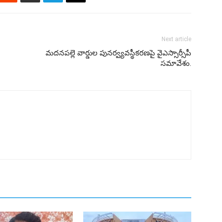
Next article
మదనపల్లె వార్డుల పునర్వ్యవస్థీకరణపై వైఎస్సార్సీపీ
సమావేశం.