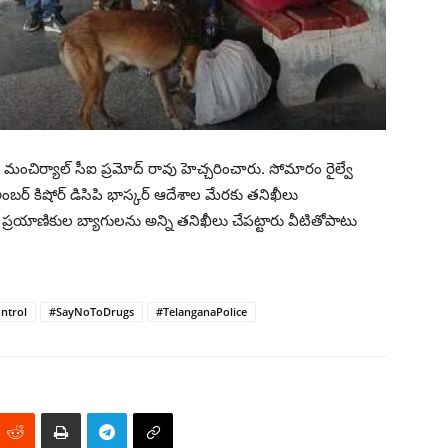
మంచిర్యాల్ సీఐ ప్రమోద్ రావు హెచ్చరించారు. సోమారం రైల్వే
పి అంబర్ కిషోర్ డిసిపి భాస్కర్ ఆదేశాల మేరకు తనిఖీలు
 ప్రయాణికుల బ్యాగులను అన్ని తనిఖీలు చేపట్టారు వీటితోపాటు
ntrol
#SayNoToDrugs
#TelanganaPolice