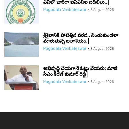
ఏపీలో భారీగా ఐఏఎస్‌ల బదిలీలు..|
Pagadala Venkateswar
-
8 August 2026
శ్రీశైలానికి పోటెత్తిన వరద.. నిండుకుండలా
మారుతున్న జలాశయం.|
Pagadala Venkateswar
-
8 August 2026
అభివృద్ధి చేయగానే ఓట్లు వేయరు: మాజీ
సీఎం కిరణ్ కుమార్ రెడ్డి|
Pagadala Venkateswar
-
8 August 2026