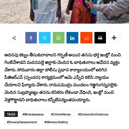
అదనపు కట్నం తీసుకురావాలని గర్భిణీ అయిన తనను భర్త ఇంట్లో నుంచి
గెంటివేశాడని మదనపల్లె జిల్లాకు చెందిన ఓ బాధితురాలు ఆవేదన వ్యక్తం
చేశారు. సోమవారం జిల్లా పోలీసు ప్రధాన కార్యాలయంలో జరిగిన
పీజీఆర్ఎస్ (స్పందన) కార్యక్రమంలో ఆమె ఎస్పీని కలిసి న్యాయం
చేయాలని ఫిర్యాదు చేశారు. రామసముద్రం మండలం గజ్జిగంగన్నపల్లెకు
చెందిన సుబ్రహ్మణ్యం తనను కనికరం లేకుండా వేధించి, ఇంట్లో నుంచి
వెళ్లగొట్టాడని బాధితురాలు కన్నీటిపర్యంతమయ్యారు.
TAGS
#Bharataawaz
#CrimeNews
#DomesticViolence
#DowryHarassment
#WomenSafety