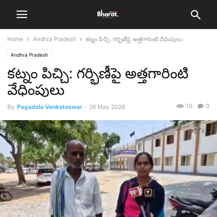
Home
Andhra Pradesh
కట్నం పిచ్చి: గర్భిణీపై అత్తగారింటి వేధింపులు
Andhra Pradesh
కట్నం పిచ్చి: గర్భిణీపై అత్తగారింటి
వేధింపులు
10
0
By
Pagadala Venkateswar
-
26 May 2026