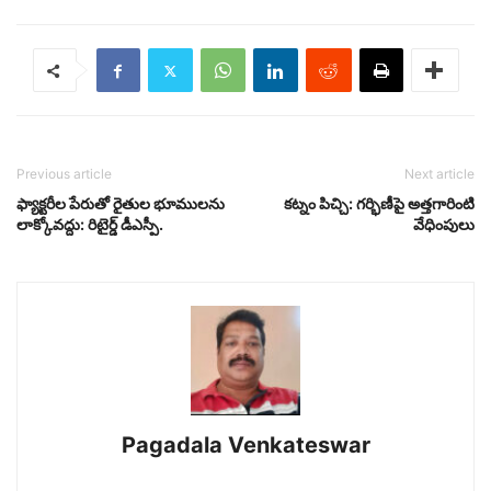
Previous article
Next article
ఫ్యాక్టరీల పేరుతో రైతుల భూములను
కట్నం పిచ్చి: గర్భిణీపై అత్తగారింటి
లాక్కోవద్దు: రిటైర్డ్ డీఎస్పీ.
వేధింపులు
Pagadala Venkateswar