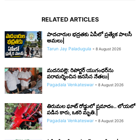
RELATED ARTICLES
పాదచారుల భద్రతకు ఏపీలో ప్రత్యేక పాలసీ
అమలు|
Tarun Jay Paladugula
-
8 August 2026
మదనపల్లె: రిపోర్టర్ యుగంధర్‌ను
పరామర్శించిన జనసేన నేతలు|
Pagadala Venkateswar
-
8 August 2026
తిరుమల ఘాట్ రోడ్డులో ప్రమాదం.. లోయలో
పడిన కారు, ఒకరి మృతి.|
Pagadala Venkateswar
-
8 August 2026