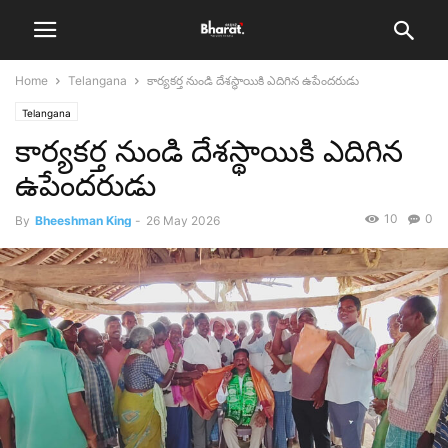
Home
Telangana
కార్యకర్త నుండి దేశస్థాయికి ఎదిగిన ఉపేందరుడు
Telangana
కార్యకర్త నుండి దేశస్థాయికి ఎదిగిన
ఉపేందరుడు
10
0
By
Bheeshman King
-
26 May 2026