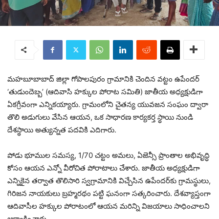
మహబూబాబాద్ జిల్లా గోపాలపురం గ్రామానికి చెందిన వట్టం ఉపేందర్
‘తుడుందెబ్బ’ (ఆదివాసి హక్కుల పోరాట సమితి) జాతీయ అధ్యక్షుడిగా
ఏకగ్రీవంగా ఎన్నికయ్యారు. గ్రామంలోని చైతన్య యువజన సంఘం ద్వారా
తొలి అడుగులు వేసిన ఆయన, ఒక సాధారణ కార్యకర్త స్థాయి నుండి
దేశస్థాయి అత్యున్నత పదవికి ఎదిగారు.
పోడు భూముల సమస్య, 1/70 చట్టం అమలు, ఏజెన్సీ ప్రాంతాల అభివృద్ధి
కోసం ఆయన ఎన్నో వీరోచిత పోరాటాలు చేశారు. జాతీయ అధ్యక్షుడిగా
ఎన్నికైన తర్వాత తొలిసారి స్వగ్రామానికి విచ్చేసిన ఉపేందర్‌కు గ్రామస్థులు,
గిరిజన నాయకులు బ్రహ్మరథం పట్టి ఘనంగా సత్కరించారు. దేశవ్యాప్తంగా
ఆదివాసీల హక్కుల పోరాటంలో ఆయన మరిన్ని విజయాలు సాధించాలని
ఆకాంక్షించారు.