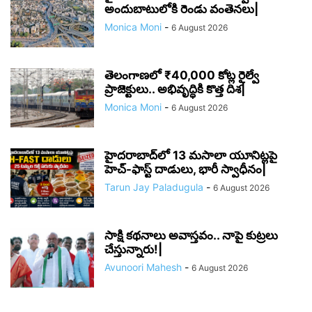
అందుబాటులోకి రెండు వంతెనలు|
Monica Moni
-
6 August 2026
తెలంగాణలో ₹40,000 కోట్ల రైల్వే
ప్రాజెక్టులు.. అభివృద్ధికి కొత్త దిశ|
Monica Moni
-
6 August 2026
హైదరాబాద్‌లో 13 మసాలా యూనిట్లపై
హెచ్-ఫాస్ట్ దాడులు, భారీ స్వాధీనం|
Tarun Jay Paladugula
-
6 August 2026
సాక్షి కథనాలు అవాస్తవం.. నాపై కుట్రలు
చేస్తున్నారు!|
Avunoori Mahesh
-
6 August 2026