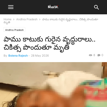
Home
Andhra Pradesh
పాము కాటుకు గురైన వృద్ధురాలు.. చికిత్స పొందుతూ
మృతి
Andhra Pradesh
పాము కాటుకు గురైన వృద్ధురాలు..
చికిత్స పొందుతూ మృతి
8
0
By
Boiena Rajesh
-
28 May 2026