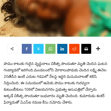
పాము కాటుకు గురైన వృద్ధురాలు చికిత్స పొందుతూ మృతి చెందిన ఘటన
గంట్యాడలో జరిగింది.మండలంలోని మోకాలుపాడుకు చెందిన లక్ష్మి ఈనెల
20తేదీన ఇంటి ఎదుట గడపలో నేలపై ఇద్దరి మనుమరాలతో కలిసి
నిద్రించింది. ఈ సమయంలో ఆమెకు పాము కాటుకు గురవ్వగా
కుటుంబీకులు 108లో విజయనగరం ప్రభుత్వ ఆసుపత్రిలో చేర్చారు.
అక్కడే చికిత్స పొందుతూ బుధవారం మృతి చెందింది. కుమారుడు శంకర్
ఫిర్యాదుతో ఏఎస్ఐ రమణ కేసు నమోదు చేశారు.