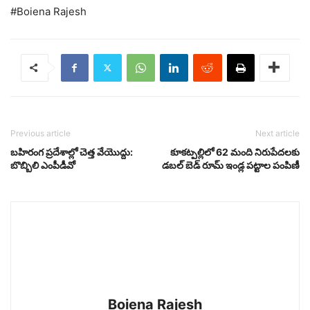
#Boiena Rajesh
Previous article
Next article
బహిరంగ ప్రదేశాల్లో చెత్త వేయొద్దు:
కూకట్పల్లిలో 62 మంది నిరుపేదలకు
బొబ్బిలి ఎంపీడీవో
డబల్ బెడ్ రూమ్ ఇండ్ల పట్టాల పంపిణీ
Boiena Rajesh