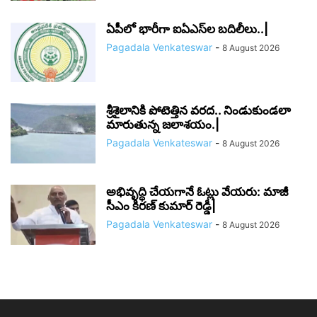
ఏపీలో భారీగా ఐఏఎస్‌ల బదిలీలు..|
Pagadala Venkateswar
-
8 August 2026
శ్రీశైలానికి పోటెత్తిన వరద.. నిండుకుండలా
మారుతున్న జలాశయం.|
Pagadala Venkateswar
-
8 August 2026
అభివృద్ధి చేయగానే ఓట్లు వేయరు: మాజీ
సీఎం కిరణ్ కుమార్ రెడ్డి|
Pagadala Venkateswar
-
8 August 2026