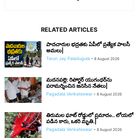
RELATED ARTICLES
పాదచారుల భద్రతకు ఏపీలో ప్రత్యేక పాలసీ
అమలు|
Tarun Jay Paladugula
-
8 August 2026
మదనపల్లె: రిపోర్టర్ యుగంధర్‌ను
పరామర్శించిన జనసేన నేతలు|
Pagadala Venkateswar
-
8 August 2026
తిరుమల ఘాట్ రోడ్డులో ప్రమాదం.. లోయలో
పడిన కారు, ఒకరి మృతి.|
Pagadala Venkateswar
-
8 August 2026