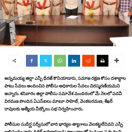
అన్నమయ్య జిల్లా ఎస్పీ ధీరజ్ కొనియాడారు, సమాజ రక్షణ కోసం దశాబ్దాల
పాటు సేవలు అందించిన పోలీసు అధికారుల సేవలు చిరస్మరణీయమని
అన్నారు. శనివారం జిల్లా పోలీసు సమావేశ మందిరంలో మే నెలలో పదవీ
విరమణ పొందిన ఏఎస్ఐలు మాబూ సాహెబ్, వెంకటరమణ, శేఖర్
రావులకు ఆత్మీయ వీడ్కోలు సభ నిర్వహించారు.
పోలీసుల సుదీర్ఘ సర్వీసులో వారి భార్యల త్యాగాలు వెలకట్టలేనివని ఎస్పీ
అభినందించారు. రిటైర్డ్ అధికారులను శాలువాలతో ఘనంగా సత్కరించి,