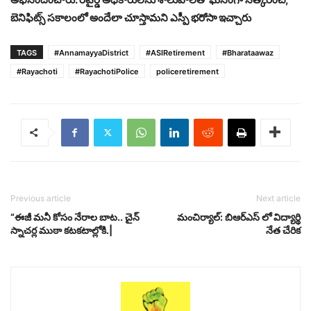
బెనిఫిట్స్ సకాలంలో అందేలా చూస్తామని ఎస్పీ భరోసా ఇచ్చారు
TAGS
#AnnamayyaDistrict
#ASIRetirement
#Bharataawaz
#Rayachoti
#RayachotiPolice
policeretirement
Previous article
Next article
“ఈజీ మనీ కోసం నేరాల బాట.. చైన్
మంచిర్యాల్: బిఆర్ఎస్ లో విద్యార్థి
స్నాచర్ల ముఠా కటకటాల్లోకి.|
నేత చేరిక