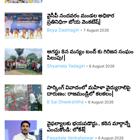
వైసీపీ నందవరం మండల అధికార
ప్రతినిధిగా బోయ వెంకటేష్|
Boya Dasthagiri
-
7 August 2026
ఆగస్టు 8న మన్యం బంద్ కు గిరిజన సంఘం
పిలుపు!|
Shyamala Yadagiri
-
6 August 2026
పార్కింగ్ వివాదంలో మహిళా వైద్యురాలిపై
దారుణం: రాజమండ్రిలో కలకలం|
B Sai Dheekshitha
-
6 August 2026
వైఫల్యాలకు భయపడొద్దు.. కఠిన మార్గాన్నే
ఎంచుకోండి: లోకేశ్|
Pagadala Venkateswar
-
6 August 2026