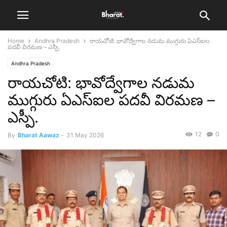
Home
Andhra Pradesh
రాయచోటి: భావోద్వేగాల నడుమ ముగ్గురు ఏఎస్ఐల
పదవీ విరమణ – ఎస్పీ.
Andhra Pradesh
రాయచోటి: భావోద్వేగాల నడుమ
ముగ్గురు ఏఎస్ఐల పదవీ విరమణ –
ఎస్పీ.
12
0
By
Bharat Aawaz
-
31 May 2026