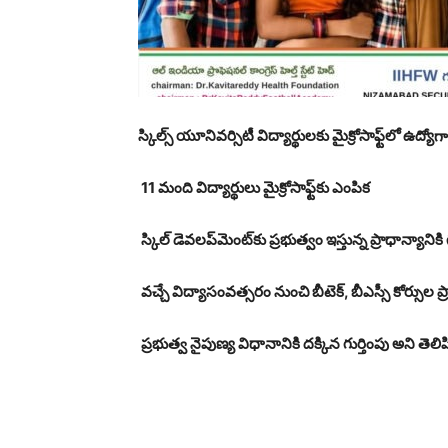
స్కిల్స్ యూనివర్సిటీ విద్యార్థులకు మైక్రోసాఫ్ట్‌లో ఉద్యోగ
11 మంది విద్యార్థులు మైక్రోసాఫ్ట్‌కు ఎంపిక
స్కిల్ డెవలప్‌మెంట్‌కు ప్రభుత్వం ఇస్తున్న ప్రాధాన్యానికి 
వచ్చే విద్యాసంవత్సరం నుంచి బీటెక్, బీఎస్సీ కోర్సుల ప
ప్రభుత్వ నైపుణ్య విధానానికి దక్కిన గుర్తింపు అని తెలిపిన