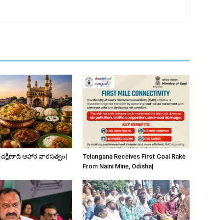
 దక్షిణాది ఆహార వారసత్వం|
Telangana Receives First Coal Rake
From Naini Mine, Odisha|