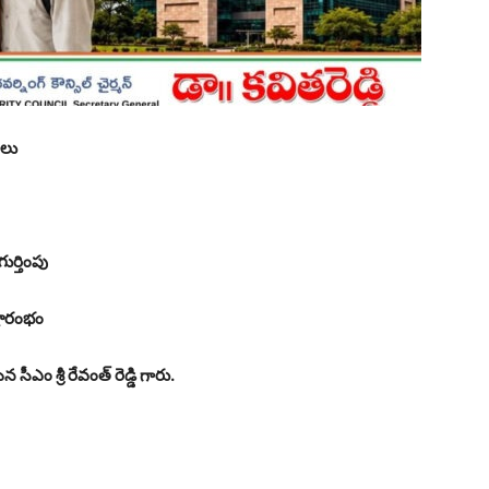
ాలు
గుర్తింపు
్రారంభం
 సీఎం శ్రీ రేవంత్ రెడ్డి గారు.