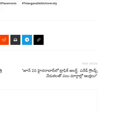
ftPlacements
#TelanganaSkillsUniversity
Next article
రి
“జూన్ 2న హైదరాబాద్‌లో ట్రాఫిక్ అలర్ట్.. పరేడ్ గ్రౌండ్స్
వేడుకలతో పలు మార్గాల్లో ఆంక్షలు!”