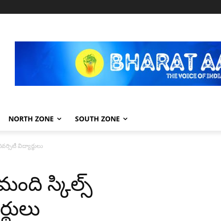
NORTH ZONE
SOUTH ZONE
వర్సిటీ విద్యార్థులు
 మంది స్కిల్స్
్థులు