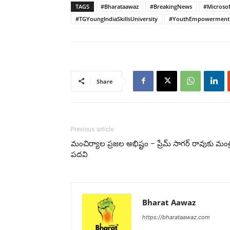
TAGS
#Bharataawaz
#BreakingNews
#Microso
#TGYoungIndiaSkillsUniversity
#YouthEmpowerment
Share
Previous article
మంచిర్యాల ప్రజల అభిష్టం – ప్రేమ్ సాగర్ రావుకు మంత్
పదవి
Bharat Aawaz
https://bharataawaz.com