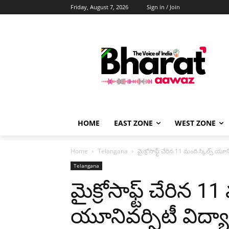
Friday, August 7, 2026
Sign in / Join
HOME
EAST ZONE
WEST ZONE
Home
Telangana
మైక్రోసాఫ్ట్ చేరిన 11 మంది స్కిల్స్ యూని
Telangana
మైక్రోసాఫ్ట్ చేరిన 11
యూనివర్సిటీ విద్యార