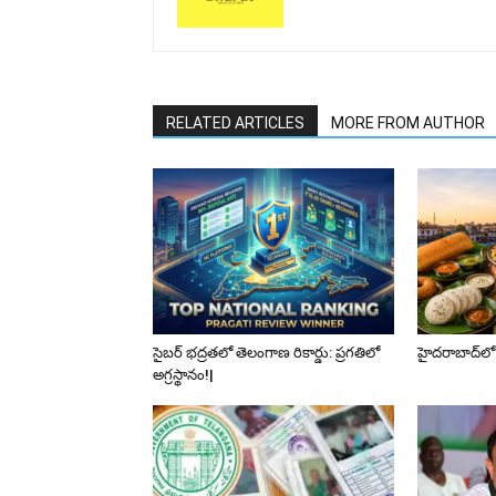
RELATED ARTICLES
MORE FROM AUTHOR
సైబర్ భద్రతలో తెలంగాణ రికార్డు: ప్రగతిలో
హైదరాబాద్‌లో
అగ్రస్థానం!|